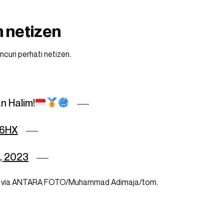
n netizen
ncuri perhati netizen.
n Halim!
r6HX
, 2023
 via ANTARA FOTO/Muhammad Adimaja/tom.