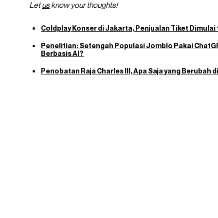
Let
us
know your thoughts!
Coldplay Konser di Jakarta, Penjualan Tiket Dimulai 
Penelitian: Setengah Populasi Jomblo Pakai ChatGP
Berbasis AI?
Penobatan Raja Charles III, Apa Saja yang Berubah di