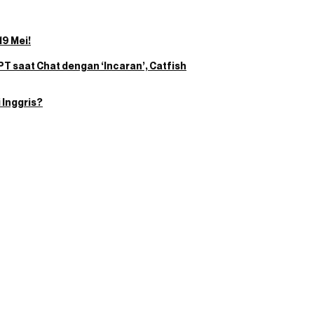
19 Mei!
T saat Chat dengan ‘Incaran’, Catfish
 Inggris?