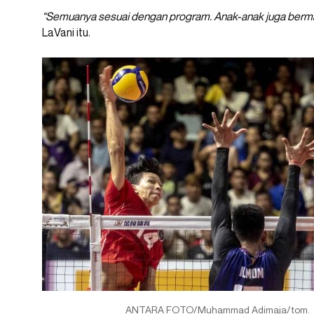
“Semuanya sesuai dengan program. Anak-anak juga berma
LaVani itu.
ANTARA FOTO/Muhammad Adimaja/tom.