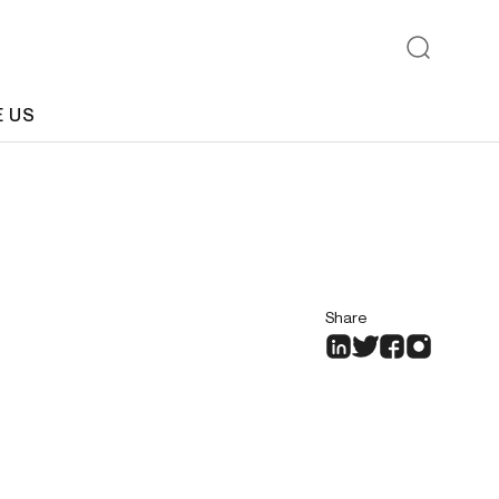
E US
Share