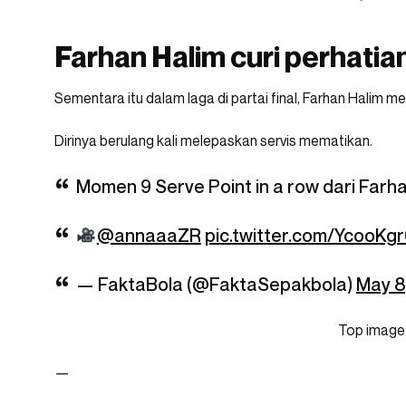
Farhan Halim curi perhatia
Sementara itu dalam laga di partai final, Farhan Halim me
Dirinya berulang kali melepaskan servis mematikan.
Momen 9 Serve Point in a row dari Farha
@annaaaZR
pic.twitter.com/YcooKg
— FaktaBola (@FaktaSepakbola)
May 8
Top image
—