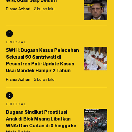
WNI, Udah Siap Belum?
Risma Azhari
2 bulan lalu
4
EDITORIAL
5W1H: Dugaan Kasus Pelecehan
Seksual 50 Santriwati di
Pesantren Pati: Update Kasus
Usai Mandek Hampir 2 Tahun
Risma Azhari
2 bulan lalu
5
EDITORIAL
Dugaan Sindikat Prostitusi
Anak di Blok M yang Libatkan
WNA: Dari Cuitan di X hingga ke