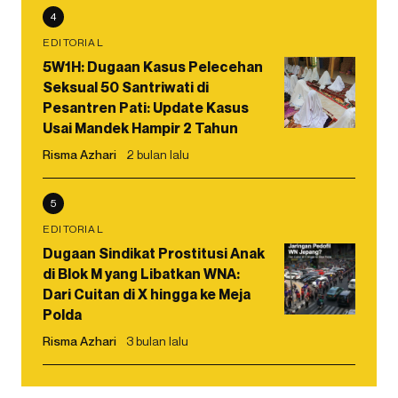
4
EDITORIAL
5W1H: Dugaan Kasus Pelecehan
Seksual 50 Santriwati di
Pesantren Pati: Update Kasus
Usai Mandek Hampir 2 Tahun
Risma Azhari
2 bulan lalu
5
EDITORIAL
Dugaan Sindikat Prostitusi Anak
di Blok M yang Libatkan WNA:
Dari Cuitan di X hingga ke Meja
Polda
Risma Azhari
3 bulan lalu