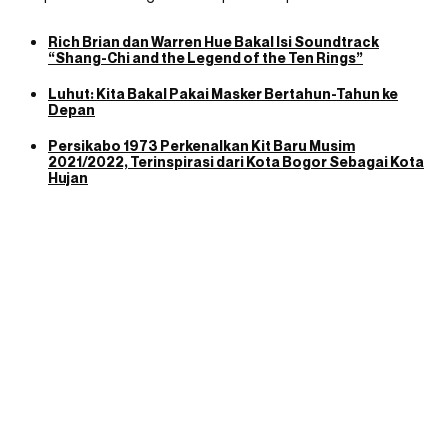
Rich Brian dan Warren Hue Bakal Isi Soundtrack
“Shang-Chi and the Legend of the Ten Rings”
Luhut: Kita Bakal Pakai Masker Bertahun-Tahun ke
Depan
Persikabo 1973 Perkenalkan Kit Baru Musim
2021/2022, Terinspirasi dari Kota Bogor Sebagai Kota
Hujan