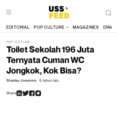
EDITORIAL
POP CULTURE
MAGAZINES
DRAFT
POP CULTURE
Toilet Sekolah 196 Juta
Ternyata Cuman WC
Jongkok, Kok Bisa?
Stanley Joewono
6 tahun lalu
Share