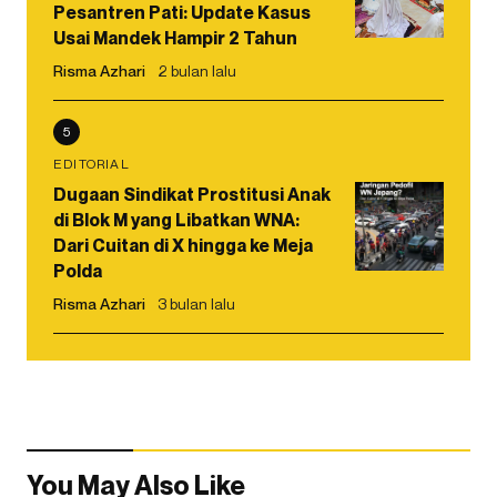
Pesantren Pati: Update Kasus
Usai Mandek Hampir 2 Tahun
Risma Azhari
2 bulan lalu
5
EDITORIAL
Dugaan Sindikat Prostitusi Anak
di Blok M yang Libatkan WNA:
Dari Cuitan di X hingga ke Meja
Polda
Risma Azhari
3 bulan lalu
You May Also Like