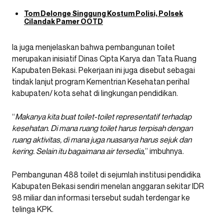
Tom Delonge Singgung Kostum Polisi, Polsek
Cilandak Pamer OOTD
Ia juga menjelaskan bahwa pembangunan toilet
merupakan inisiatif Dinas Cipta Karya dan Tata Ruang
Kapubaten Bekasi. Pekerjaan ini juga disebut sebagai
tindak lanjut program Kementrian Kesehatan perihal
kabupaten/ kota sehat di lingkungan pendidikan.
“
Makanya kita buat toilet-toilet representatif terhadap
kesehatan. Di mana ruang toilet harus terpisah dengan
ruang aktivitas, di mana juga nuasanya harus sejuk dan
kering. Selain itu bagaimana air tersedia,
” imbuhnya.
Pembangunan 488 toilet di sejumlah institusi pendidika
Kabupaten Bekasi sendiri menelan anggaran sekitar IDR
98 miliar dan informasi tersebut sudah terdengar ke
telinga KPK.