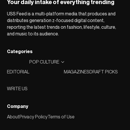
Your daily intake of everything trending
USS Feed is a multi-platform media that produces and
distributes generation z-focused digital content,
reporting the latest trends on fashion, lifestyle, culture,
and music to its audience.
Categories
POP CULTURE
EDITORIAL
MAGAZINES
DRAFT PICKS
WRITE US
Company
About
Privacy Policy
Terms of Use