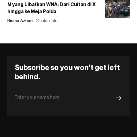
M yang Libatkan WNA: Dari Cuitan di X
hingga ke Meja Polda
Risma Azhari
3 bulan lalu
Subscribe so you won’t get left
behind.