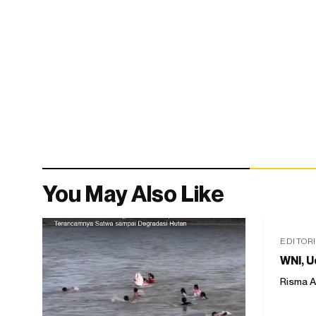
You May Also Like
EDITOR
WNI, U
Risma A