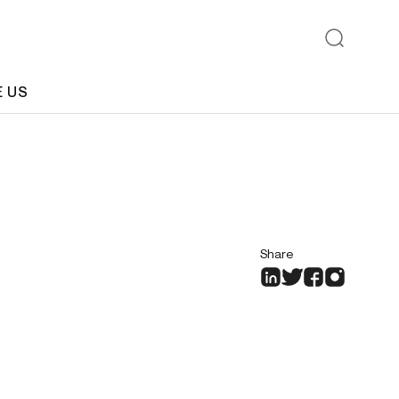
E US
Share