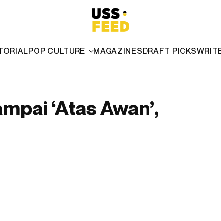
TORIAL
POP CULTURE
MAGAZINES
DRAFT PICKS
WRIT
ampai ‘Atas Awan’,