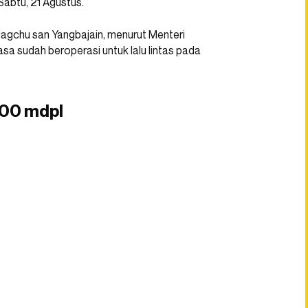
abtu, 21 Agustus.
agchu san Yangbajain, menurut Menteri
hasa sudah beroperasi untuk lalu lintas pada
.500 mdpl