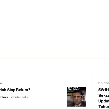
IAL
EDITO
dah Siap Belum?
5W1H
Seksu
zhari
2 bulan lalu
Updat
Tahu