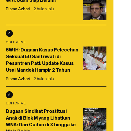
WNI, Udah Siap Belum?
Risma Azhari
2 bulan lalu
4
EDITORIAL
5W1H: Dugaan Kasus Pelecehan
Seksual 50 Santriwati di
Pesantren Pati: Update Kasus
Usai Mandek Hampir 2 Tahun
Risma Azhari
2 bulan lalu
5
EDITORIAL
Dugaan Sindikat Prostitusi
Anak di Blok M yang Libatkan
WNA: Dari Cuitan di X hingga ke