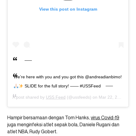
View this post on Instagram
We’re here with you and you got this @andreadianbimo!
SLIDE for the full story! —— #USSFeed
A post shared by
USS Feed
(@ussfeeds) on
Mar 22, 2020 at 12:21am PDT
Hampir bersamaan dengan Tom Hanks,
virus Covid-19
juga menginfeksi atlet sepak bola, Daniele Rugani dan
atlet NBA, Rudy Gobert.