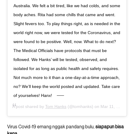
Australia. We felt a bit tired, like we had colds, and some
body aches. Rita had some chills that came and went.
Slight fevers too. To play things right, as is needed in the
world right now, we were tested for the Coronavirus, and
were found to be positive. Well, now. What to do next?
The Medical Officials have protocols that must be
followed. We Hanks’ will be tested, observed, and
isolated for as long as public health and safety requires.
Not much more to it than a one-day-at-a-time approach,
no? We’ll keep the world posted and updated. Take care
of yourselves! Hanx!
A post shared by
Tom Hanks
(@tomhanks) on
Mar 11, 2020 at 6:08pm PDT
Virus Covid-19 emang nggak pandang bulu,
siapapun bisa
kena
.