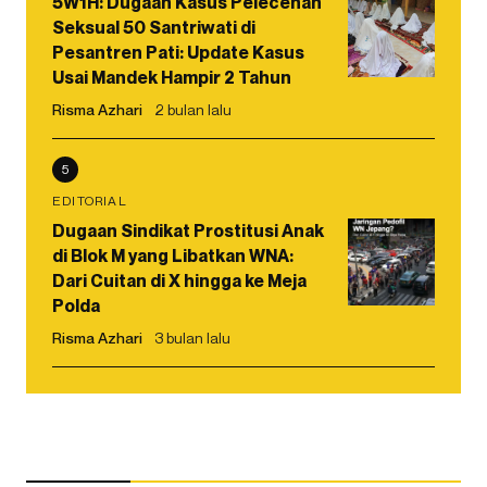
5W1H: Dugaan Kasus Pelecehan
Seksual 50 Santriwati di
Pesantren Pati: Update Kasus
Usai Mandek Hampir 2 Tahun
Risma Azhari
2 bulan lalu
5
EDITORIAL
Dugaan Sindikat Prostitusi Anak
di Blok M yang Libatkan WNA:
Dari Cuitan di X hingga ke Meja
Polda
Risma Azhari
3 bulan lalu