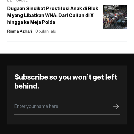
EDITORIAL
Dugaan Sindikat Prostitusi Anak di Blok
M yang Libatkan WNA: Dari Cuitan di X
hingga ke Meja Polda
Risma Azhari
3 bulan lalu
Subscribe so you won’t get left
behind.