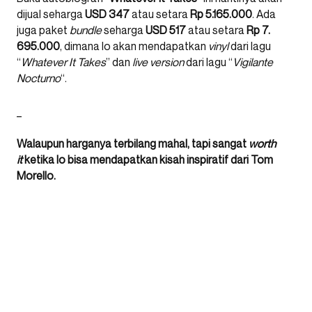
dijual seharga
USD 347
atau setara
Rp 5.165.000
. Ada
juga paket
bundle
seharga
USD 517
atau setara
Rp 7.
695.000
, dimana lo akan mendapatkan
vinyl
dari lagu
“
Whatever It Takes
” dan
live version
dari lagu “
Vigilante
Nocturno
“.
_
Walaupun harganya terbilang mahal, tapi sangat
worth
it
ketika lo bisa mendapatkan kisah inspiratif dari Tom
Morello.