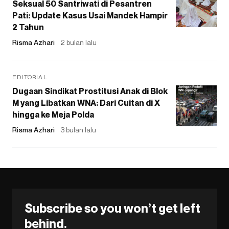
Seksual 50 Santriwati di Pesantren
Pati: Update Kasus Usai Mandek Hampir
2 Tahun
Risma Azhari
2 bulan lalu
EDITORIAL
Dugaan Sindikat Prostitusi Anak di Blok
M yang Libatkan WNA: Dari Cuitan di X
hingga ke Meja Polda
Risma Azhari
3 bulan lalu
Subscribe so you won’t get left
behind.