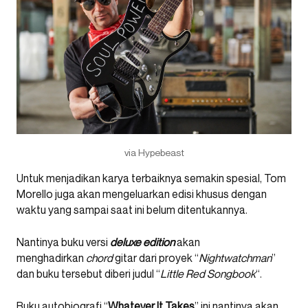
via Hypebeast
Untuk menjadikan karya terbaiknya semakin spesial, Tom
Morello juga akan mengeluarkan edisi khusus dengan
waktu yang sampai saat ini belum ditentukannya.
Nantinya buku versi
deluxe edition
akan
menghadirkan
chord
gitar dari proyek “
Nightwatchman
”
dan buku tersebut diberi judul “
Little Red Songbook
“.
Buku autobiografi “
Whatever It Takes
” ini nantinya akan