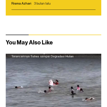
Risma Azhari
3 bulan lalu
You May Also Like