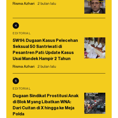
Risma Azhari
2 bulan lalu
4
EDITORIAL
5W1H: Dugaan Kasus Pelecehan
Seksual 50 Santriwati di
Pesantren Pati: Update Kasus
Usai Mandek Hampir 2 Tahun
Risma Azhari
2 bulan lalu
5
EDITORIAL
Dugaan Sindikat Prostitusi Anak
di Blok M yang Libatkan WNA:
Dari Cuitan di X hingga ke Meja
Polda