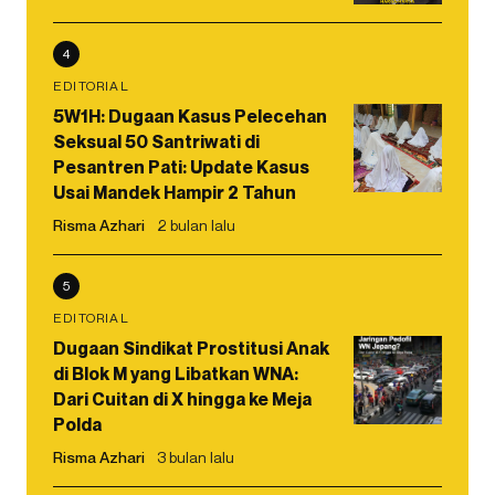
4
EDITORIAL
5W1H: Dugaan Kasus Pelecehan
Seksual 50 Santriwati di
Pesantren Pati: Update Kasus
Usai Mandek Hampir 2 Tahun
Risma Azhari
2 bulan lalu
5
EDITORIAL
Dugaan Sindikat Prostitusi Anak
di Blok M yang Libatkan WNA:
Dari Cuitan di X hingga ke Meja
Polda
Risma Azhari
3 bulan lalu