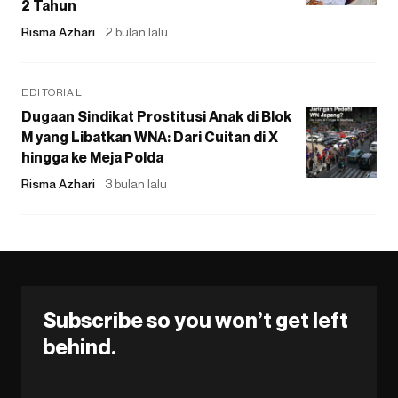
2 Tahun
Risma Azhari
2 bulan lalu
EDITORIAL
Dugaan Sindikat Prostitusi Anak di Blok
M yang Libatkan WNA: Dari Cuitan di X
hingga ke Meja Polda
Risma Azhari
3 bulan lalu
Subscribe so you won’t get left
behind.