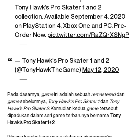
Tony Hawk’s Pro Skater 1 and 2
collection. Available September 4, 2020
on PlayStation 4, Xbox One and PC. Pre-
Order Now.
pic.twitter.com/RaZQrXSNgP
— Tony Hawk's Pro Skater 1 and 2
(@TonyHawkTheGame)
May 12, 2020
Pada dasarnya,
game
ini adalah sebuah
remastered
dari
game
sebelumnya,
Tony Hawk’s Pro Skater 1
dan
Tony
Hawk’s Pro Skater 2
. Kemudian kedua
game
tersebut
dipadukan dalam seri game terbarunya bernama
Tony
Hawk’s Pro Skater 1+2
.
Rilisnya kembali seri game olahraga
skateboard
ini