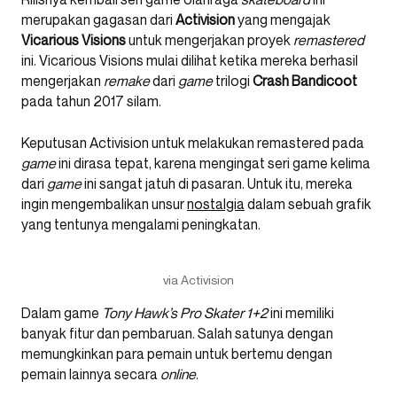
merupakan gagasan dari
Activision
yang mengajak
Vicarious Visions
untuk mengerjakan proyek
remastered
ini. Vicarious Visions mulai dilihat ketika mereka berhasil
mengerjakan
remake
dari
game
trilogi
Crash Bandicoot
pada tahun 2017 silam.
Keputusan Activision untuk melakukan remastered pada
game
ini dirasa tepat, karena mengingat seri game kelima
dari
game
ini sangat jatuh di pasaran. Untuk itu, mereka
ingin mengembalikan unsur
nostalgia
dalam sebuah grafik
yang tentunya mengalami peningkatan.
via Activision
Dalam game
Tony Hawk’s Pro Skater 1+2
ini memiliki
banyak fitur dan pembaruan. Salah satunya dengan
memungkinkan para pemain untuk bertemu dengan
pemain lainnya secara
online
.