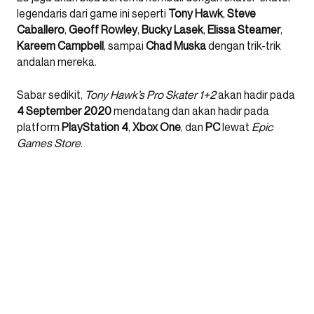
legendaris dari game ini seperti
Tony Hawk
,
Steve
Caballero
,
Geoff Rowley
,
Bucky Lasek
,
Elissa Steamer
,
Kareem Campbell
, sampai
Chad Muska
dengan trik-trik
andalan mereka.
Sabar sedikit,
Tony Hawk’s Pro Skater 1+2
akan hadir pada
4 September 2020
mendatang dan akan hadir pada
platform
PlayStation 4
,
Xbox One
, dan
PC
lewat
Epic
Games Store
.