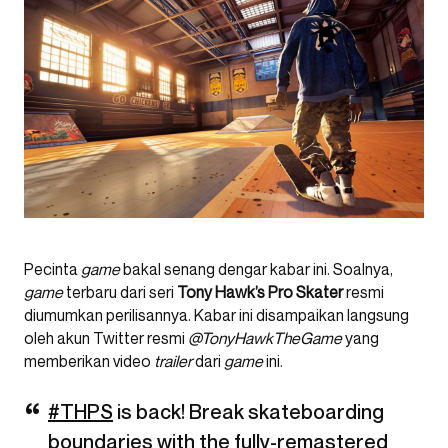
Pecinta
game
bakal senang dengar kabar ini. Soalnya,
game
terbaru dari seri
Tony Hawk’s Pro Skater
resmi
diumumkan perilisannya. Kabar ini disampaikan langsung
oleh akun Twitter resmi
@TonyHawkTheGame
yang
memberikan video
trailer
dari
game
ini.
#THPS
is back! Break skateboarding
boundaries with the fully-remastered