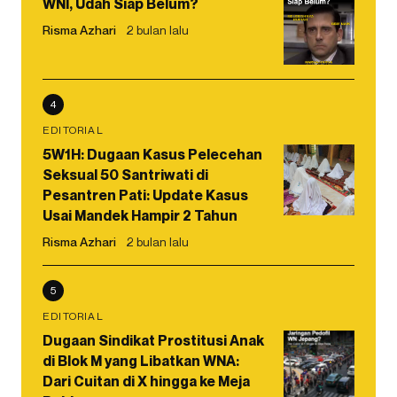
WNI, Udah Siap Belum?
Risma Azhari
2 bulan lalu
4
EDITORIAL
5W1H: Dugaan Kasus Pelecehan
Seksual 50 Santriwati di
Pesantren Pati: Update Kasus
Usai Mandek Hampir 2 Tahun
Risma Azhari
2 bulan lalu
5
EDITORIAL
Dugaan Sindikat Prostitusi Anak
di Blok M yang Libatkan WNA:
Dari Cuitan di X hingga ke Meja