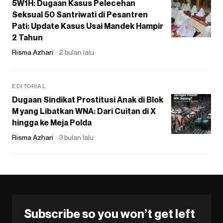
5W1H: Dugaan Kasus Pelecehan
Seksual 50 Santriwati di Pesantren
Pati: Update Kasus Usai Mandek Hampir
2 Tahun
Risma Azhari
2 bulan lalu
EDITORIAL
Dugaan Sindikat Prostitusi Anak di Blok
M yang Libatkan WNA: Dari Cuitan di X
hingga ke Meja Polda
Risma Azhari
3 bulan lalu
Subscribe so you won’t get left