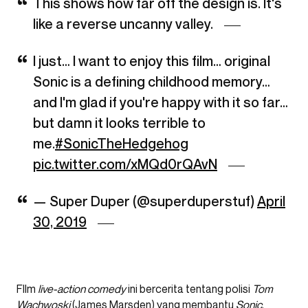
This shows how far off the design is. It's
like a reverse uncanny valley.
I just… I want to enjoy this film… original
Sonic is a defining childhood memory…
and I'm glad if you're happy with it so far…
but damn it looks terrible to
me.
#SonicTheHedgehog
pic.twitter.com/xMQd0rQAvN
— Super Duper (@superduperstuf)
April
30, 2019
FIlm
live-action comedy
ini bercerita tentang polisi
Tom
Wachwoski
(James Marsden) yang membantu
Sonic
,