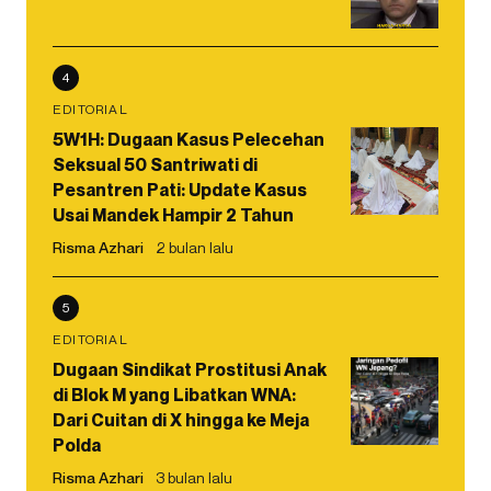
4
EDITORIAL
5W1H: Dugaan Kasus Pelecehan
Seksual 50 Santriwati di
Pesantren Pati: Update Kasus
Usai Mandek Hampir 2 Tahun
Risma Azhari
2 bulan lalu
5
EDITORIAL
Dugaan Sindikat Prostitusi Anak
di Blok M yang Libatkan WNA:
Dari Cuitan di X hingga ke Meja
Polda
Risma Azhari
3 bulan lalu