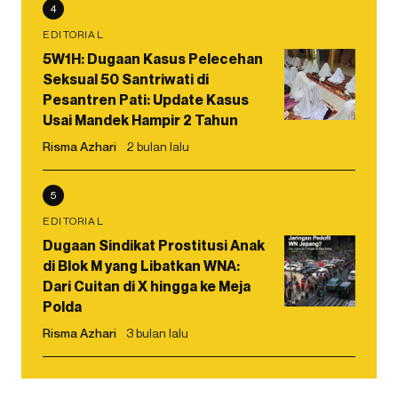
4
EDITORIAL
5W1H: Dugaan Kasus Pelecehan
Seksual 50 Santriwati di
Pesantren Pati: Update Kasus
Usai Mandek Hampir 2 Tahun
Risma Azhari
2 bulan lalu
5
EDITORIAL
Dugaan Sindikat Prostitusi Anak
di Blok M yang Libatkan WNA:
Dari Cuitan di X hingga ke Meja
Polda
Risma Azhari
3 bulan lalu