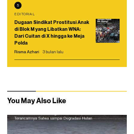
5
EDITORIAL
Dugaan Sindikat Prostitusi Anak
di Blok M yang Libatkan WNA:
Dari Cuitan di X hingga ke Meja
Polda
Risma Azhari
3 bulan lalu
You May Also Like