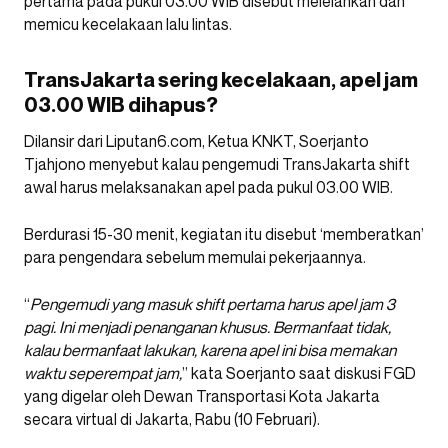
pertama pada pukul 03.00 WIB disebut melelahkan dan
memicu kecelakaan lalu lintas.
TransJakarta sering kecelakaan, apel jam
03.00 WIB dihapus?
Dilansir dari Liputan6.com, Ketua KNKT, Soerjanto
Tjahjono menyebut kalau pengemudi TransJakarta shift
awal harus melaksanakan apel pada pukul 03.00 WIB.
Berdurasi 15-30 menit, kegiatan itu disebut ‘memberatkan’
para pengendara sebelum memulai pekerjaannya.
“
Pengemudi yang masuk shift pertama harus apel jam 3
pagi. Ini menjadi penanganan khusus. Bermanfaat tidak,
kalau bermanfaat lakukan, karena apel ini bisa memakan
waktu seperempat jam,
” kata Soerjanto saat diskusi FGD
yang digelar oleh Dewan Transportasi Kota Jakarta
secara virtual di Jakarta, Rabu (10 Februari).