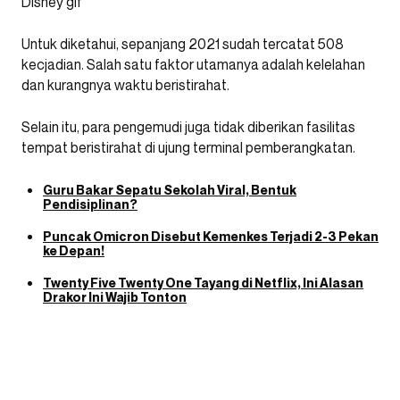
Untuk diketahui, sepanjang 2021 sudah tercatat 508
kecjadian. Salah satu faktor utamanya adalah kelelahan
dan kurangnya waktu beristirahat.
Selain itu, para pengemudi juga tidak diberikan fasilitas
tempat beristirahat di ujung terminal pemberangkatan.
Guru Bakar Sepatu Sekolah Viral, Bentuk
Pendisiplinan?
Puncak Omicron Disebut Kemenkes Terjadi 2-3 Pekan
ke Depan!
Twenty Five Twenty One Tayang di Netflix, Ini Alasan
Drakor Ini Wajib Tonton