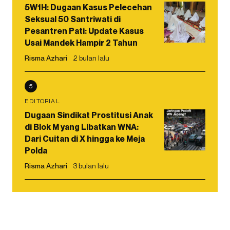
5W1H: Dugaan Kasus Pelecehan
Seksual 50 Santriwati di
Pesantren Pati: Update Kasus
Usai Mandek Hampir 2 Tahun
Risma Azhari
2 bulan lalu
5
EDITORIAL
Dugaan Sindikat Prostitusi Anak
di Blok M yang Libatkan WNA:
Dari Cuitan di X hingga ke Meja
Polda
Risma Azhari
3 bulan lalu