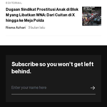
EDITORIAL
Dugaan Sindikat Prostitusi Anak di Blok
M yang Libatkan WNA: Dari Cuitan di X
hingga ke Meja Polda
Risma Azhari
3 bulan lalu
Subscribe so you won’t get left
behind.