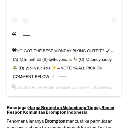
WHO GOT THE BEST MONDAY BIKING OUTFIT?
–
(A) @ilmanff
(B) @theyonans
(C) @dondyhaudy
(D) @billysucietra
– VOTE YA ALL PICK ON
COMMENT BELOW
A post shared by
Urban Sneaker Society
(@urbansneakersociety) on
Baca juga:
Harga Brompton Melambung Tinggi, Begini
Respon Komunitas Brompton Indonesia
Fenomena larisnya
Brompton
mencuat ke permukaan
menyusul sebuah foto yang diunggah ke akun Twitter