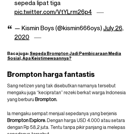
sepeda lipat tiga
pic.twitter.com/VtYLrm26p4
— Kismin Boys (@kismin666oys)
July 26,
2020
Baca juga:
Sepeda Brompton Jadi Pembicaraan Media
Sosial, Apa Keistimewaannya?
Brompton harga fantastis
Sang netizen yang tak disebutkan namanya tersebut
mengaku juga “kecipratan” rezeki berkat warga Indonesia
yang berburu
Brompton.
Ia mengaku sempat menjual sepedanya yang berjenis
Brompton Explore.
Dengan harga USD 4.000 atau setara
dengan Rp 58,2 juta. Tentu tanpa pikir panjang ia melepas