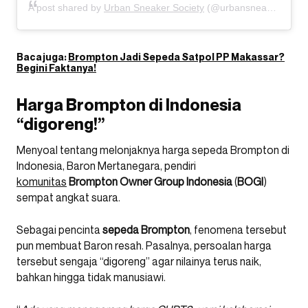
A post shared by
Urban Sneaker Society
(@urbansneakersociety) on
Baca juga:
Brompton Jadi Sepeda Satpol PP Makassar?
Begini Faktanya!
Harga Brompton di Indonesia
“digoreng!”
Menyoal tentang melonjaknya harga sepeda Brompton di
Indonesia, Baron Mertanegara, pendiri
komunitas
Brompton Owner Group Indonesia
(
BOGI
)
sempat angkat suara.
Sebagai pencinta
sepeda
Brompton
, fenomena tersebut
pun membuat Baron resah. Pasalnya, persoalan harga
tersebut sengaja “digoreng” agar nilainya terus naik,
bahkan hingga tidak manusiawi.