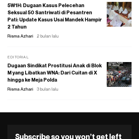
5W1H: Dugaan Kasus Pelecehan
Seksual 50 Santriwati di Pesantren
Pati: Update Kasus Usai Mandek Hampir
2 Tahun
Risma Azhari
2 bulan lalu
EDITORIAL
Dugaan Sindikat Prostitusi Anak di Blok
M yang Libatkan WNA: Dari Cuitan di X
hingga ke Meja Polda
Risma Azhari
3 bulan lalu
Subscribe so you won’t get left