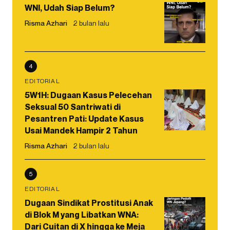
WNI, Udah Siap Belum?
Risma Azhari
2 bulan lalu
4
EDITORIAL
5W1H: Dugaan Kasus Pelecehan
Seksual 50 Santriwati di
Pesantren Pati: Update Kasus
Usai Mandek Hampir 2 Tahun
Risma Azhari
2 bulan lalu
5
EDITORIAL
Dugaan Sindikat Prostitusi Anak
di Blok M yang Libatkan WNA:
Dari Cuitan di X hingga ke Meja