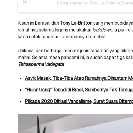
A post shared by Tony Le-Britton (@nota
Kisah ini berasal dari
Tony Le-Britton
yang membudidayak
rumahnya selama Inggris melakukan
lockdown
. Ia pun 
kaca untuk tanaman-tanamannya tersebut.
Uniknya, dari berbagai macam jenis tanaman yang dikole
mahal. Selama masa pandemi ini, ia sudah dapat tiga ka
Tetrasperma Variegata
.
Asyik Masak, Tiba-Tiba Atap Rumahnya Dihantam Mo
“Hujan Uang” Terjadi di Brasil, Sumbernya Tak Terdug
Pilkada 2020 Dihiasi Vandalisme, Surat Suara Dite