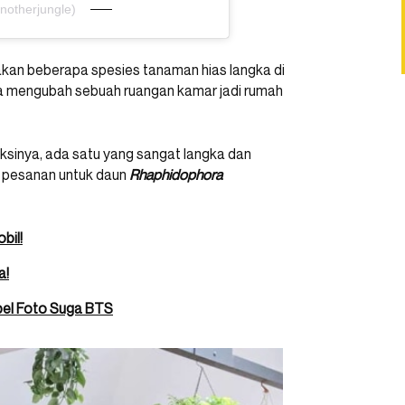
notherjungle)
an beberapa spesies tanaman hias langka di
rela mengubah sebuah ruangan kamar jadi rumah
ksinya, ada satu yang sangat langka dan
li pesanan untuk daun
Rhaphidophora
bil!
a!
mpel Foto Suga BTS