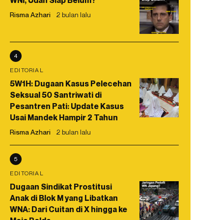
WNI, Udah Siap Belum?
Risma Azhari
2 bulan lalu
4
EDITORIAL
5W1H: Dugaan Kasus Pelecehan
Seksual 50 Santriwati di
Pesantren Pati: Update Kasus
Usai Mandek Hampir 2 Tahun
Risma Azhari
2 bulan lalu
5
EDITORIAL
Dugaan Sindikat Prostitusi
Anak di Blok M yang Libatkan
WNA: Dari Cuitan di X hingga ke