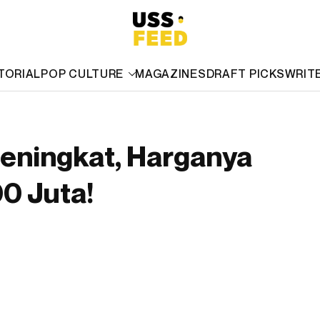
TORIAL
POP CULTURE
MAGAZINES
DRAFT PICKS
WRIT
eningkat, Harganya
0 Juta!