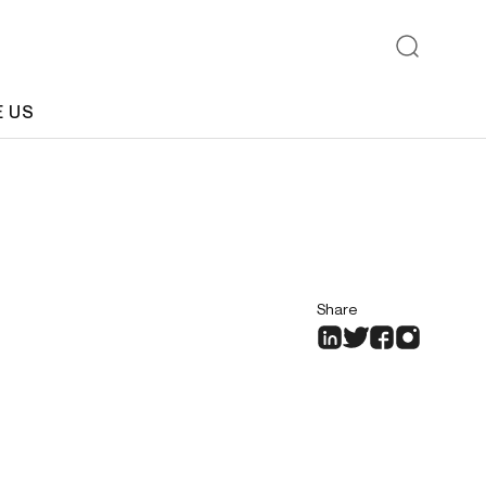
E US
Share