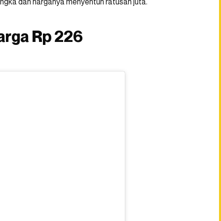
 langka dan harganya menyentuh ratusan juta.
arga Rp 226