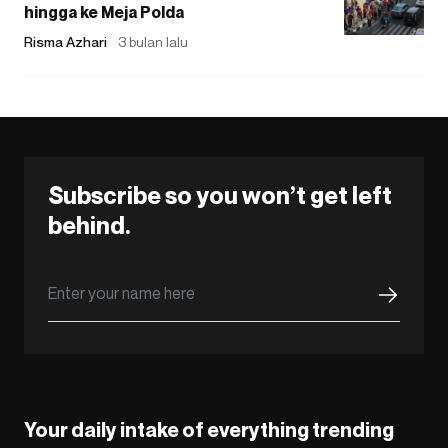
hingga ke Meja Polda
Risma Azhari
3 bulan lalu
Subscribe so you won’t get left
behind.
Your daily intake of everything trending