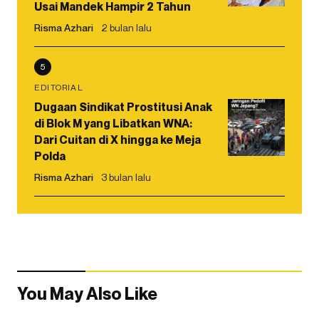
Usai Mandek Hampir 2 Tahun
Risma Azhari
2 bulan lalu
5
EDITORIAL
Dugaan Sindikat Prostitusi Anak
di Blok M yang Libatkan WNA:
Dari Cuitan di X hingga ke Meja
Polda
Risma Azhari
3 bulan lalu
You May Also Like