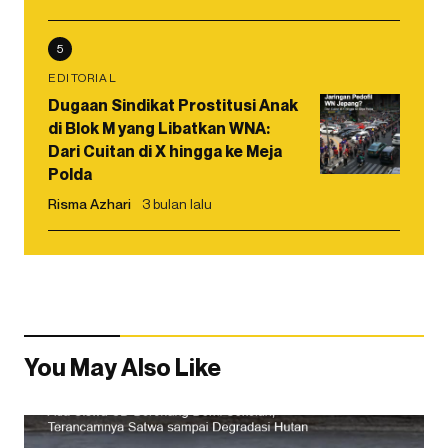
5
EDITORIAL
Dugaan Sindikat Prostitusi Anak
di Blok M yang Libatkan WNA:
Dari Cuitan di X hingga ke Meja
Polda
Risma Azhari
3 bulan lalu
You May Also Like