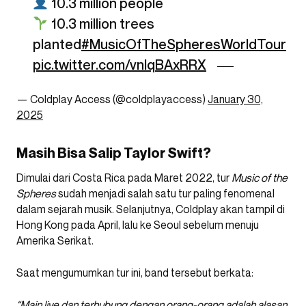
10.3 million people
10.3 million trees
planted
#MusicOfTheSpheresWorldTour
pic.twitter.com/vnIqBAxRRX
— Coldplay Access (@coldplayaccess)
January 30,
2025
Masih Bisa Salip Taylor Swift?
Dimulai dari Costa Rica pada Maret 2022, tur
Music of the
Spheres
sudah menjadi salah satu tur paling fenomenal
dalam sejarah musik. Selanjutnya, Coldplay akan tampil di
Hong Kong pada April, lalu ke Seoul sebelum menuju
Amerika Serikat.
Saat mengumumkan tur ini, band tersebut berkata:
“Main live dan terhubung dengan orang-orang adalah alasan