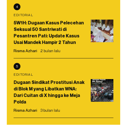
4
EDITORIAL
5W1H: Dugaan Kasus Pelecehan
Seksual 50 Santriwati di
Pesantren Pati: Update Kasus
Usai Mandek Hampir 2 Tahun
Risma Azhari
2 bulan lalu
5
EDITORIAL
Dugaan Sindikat Prostitusi Anak
di Blok M yang Libatkan WNA:
Dari Cuitan di X hingga ke Meja
Polda
Risma Azhari
3 bulan lalu