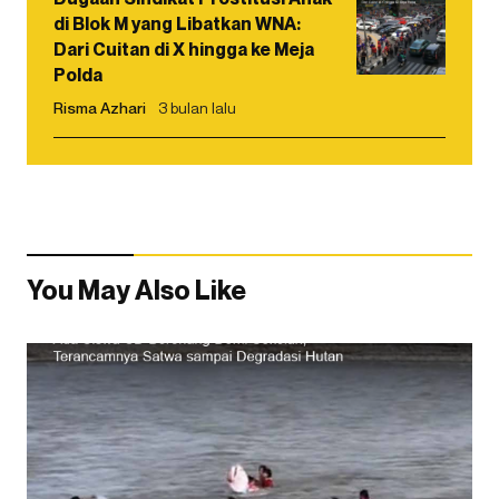
di Blok M yang Libatkan WNA:
Dari Cuitan di X hingga ke Meja
Polda
Risma Azhari
3 bulan lalu
You May Also Like