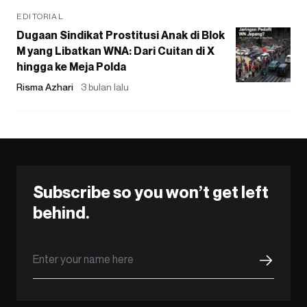
EDITORIAL
Dugaan Sindikat Prostitusi Anak di Blok
M yang Libatkan WNA: Dari Cuitan di X
hingga ke Meja Polda
Risma Azhari
3 bulan lalu
Subscribe so you won’t get left
behind.