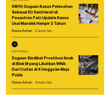
5W1H: Dugaan Kasus Pelecehan
Seksual 50 Santriwati di
Pesantren Pati: Update Kasus
Usai Mandek Hampir 2 Tahun
Risma Azhari
2 bulan lalu
5
EDITORIAL
Dugaan Sindikat Prostitusi Anak
di Blok M yang Libatkan WNA:
Dari Cuitan di X hingga ke Meja
Polda
Risma Azhari
3 bulan lalu