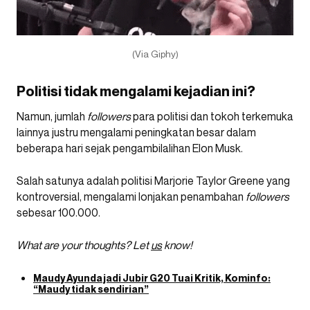
(Via Giphy)
Politisi tidak mengalami kejadian ini?
Namun, jumlah
followers
para politisi dan tokoh terkemuka
lainnya justru mengalami peningkatan besar dalam
beberapa hari sejak pengambilalihan Elon Musk.
Salah satunya adalah politisi Marjorie Taylor Greene yang
kontroversial, mengalami lonjakan penambahan
followers
sebesar 100.000.
What are your thoughts? Let
us
know!
Maudy Ayunda jadi Jubir G20 Tuai Kritik, Kominfo:
“Maudy tidak sendirian”