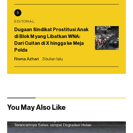
5
EDITORIAL
Dugaan Sindikat Prostitusi Anak
di Blok M yang Libatkan WNA:
Dari Cuitan di X hingga ke Meja
Polda
Risma Azhari
3 bulan lalu
You May Also Like