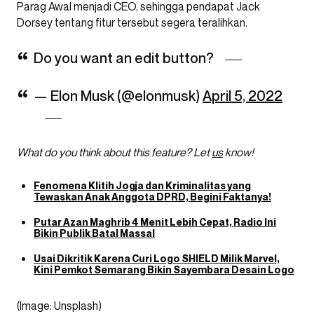
Parag Awal menjadi CEO, sehingga pendapat Jack
Dorsey tentang fitur tersebut segera teralihkan.
Do you want an edit button?
— Elon Musk (@elonmusk)
April 5, 2022
What do you think about this feature? Let
us
know!
Fenomena Klitih Jogja dan Kriminalitas yang
Tewaskan Anak Anggota DPRD, Begini Faktanya!
Putar Azan Maghrib 4 Menit Lebih Cepat, Radio Ini
Bikin Publik Batal Massal
Usai Dikritik Karena Curi Logo SHIELD Milik Marvel,
Kini Pemkot Semarang Bikin Sayembara Desain Logo
(Image: Unsplash)