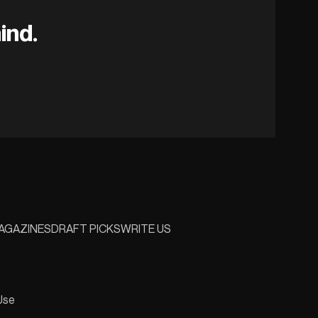
ind.
AGAZINES
DRAFT PICKS
WRITE US
Use