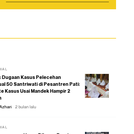
RIAL
: Dugaan Kasus Pelecehan
al 50 Santriwati di Pesantren Pati:
e Kasus Usai Mandek Hampir 2
n
Azhari
2 bulan lalu
RIAL