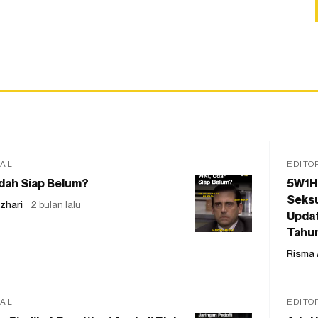
IAL
EDITO
dah Siap Belum?
5W1H
Seksu
zhari
2 bulan lalu
Updat
Tahu
Risma 
IAL
EDITO