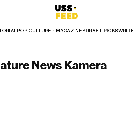
TORIAL
POP CULTURE
MAGAZINES
DRAFT PICKS
WRIT
eature News Kamera