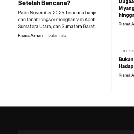
Dugaan
Setelah Bencana?
M yang
Pada November 2025, bencana banjir
hingga
dan tanah longsor menghantam Aceh,
Risma A
Sumatera Utara, dan Sumatera Barat.
Risma Azhari
1 bulan lalu
EDITOR
Bukan 
Hadapi
Risma A