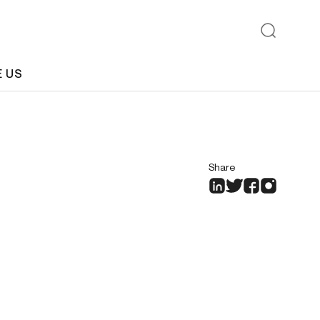
E US
Share