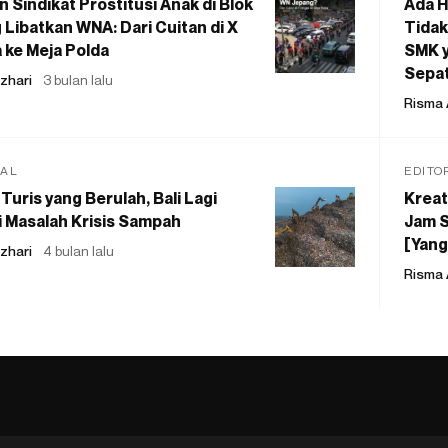
 Sindikat Prostitusi Anak di Blok
Ada H
 Libatkan WNA: Dari Cuitan di X
Tidak
 ke Meja Polda
SMK y
Sepat
zhari
3 bulan lalu
Risma 
IAL
EDITO
Turis yang Berulah, Bali Lagi
Kreat
 Masalah Krisis Sampah
Jam S
[Yang
zhari
4 bulan lalu
Risma 