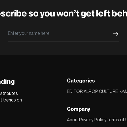
scribe so you won’t get left beh
nding
Categories
EDITORIAL
POP CULTURE
M
stributes
st trends on
Company
About
Privacy Policy
Terms of 