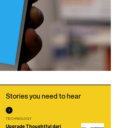
Stories you need to hear
1
TECHNOLOGY
Upgrade Thoughtful dari