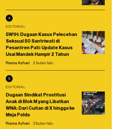
4
EDITORIAL
5W1H: Dugaan Kasus Pelecehan
Seksual 50 Santriwati di
Pesantren Pati: Update Kasus
Usai Mandek Hampir 2 Tahun
Risma Azhari
2 bulan lalu
5
EDITORIAL
Dugaan Sindikat Prostitusi
Anak di Blok M yang Libatkan
WNA: Dari Cuitan di X hingga ke
Meja Polda
Risma Azhari
3 bulan lalu