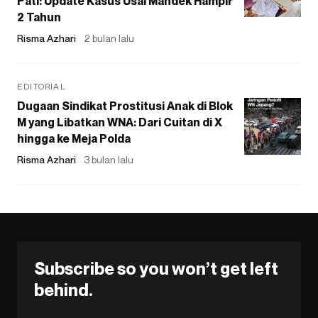
Pati: Update Kasus Usai Mandek Hampir
2 Tahun
Risma Azhari
2 bulan lalu
EDITORIAL
Dugaan Sindikat Prostitusi Anak di Blok
M yang Libatkan WNA: Dari Cuitan di X
hingga ke Meja Polda
Risma Azhari
3 bulan lalu
Subscribe so you won’t get left
behind.