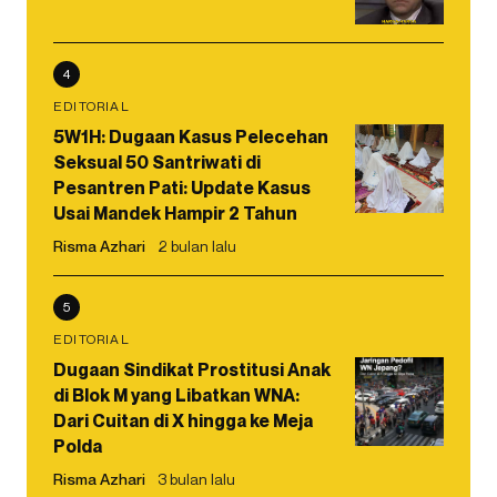
4
EDITORIAL
5W1H: Dugaan Kasus Pelecehan
Seksual 50 Santriwati di
Pesantren Pati: Update Kasus
Usai Mandek Hampir 2 Tahun
Risma Azhari
2 bulan lalu
5
EDITORIAL
Dugaan Sindikat Prostitusi Anak
di Blok M yang Libatkan WNA:
Dari Cuitan di X hingga ke Meja
Polda
Risma Azhari
3 bulan lalu