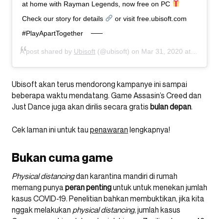
at home with Rayman Legends, now free on PC
Check our story for details
or visit free.ubisoft.com
#PlayApartTogether
A post shared by
Ubisoft
(@ubisoft) on
Mar 31, 2020 at 9:04am PDT
Ubisoft akan terus mendorong kampanye ini sampai
beberapa waktu mendatang. Game Assasin’s Creed dan
Just Dance juga akan dirilis secara gratis
bulan depan
.
Cek laman ini untuk tau
penawaran
lengkapnya!
Bukan cuma game
Physical distancing
dan karantina mandiri di rumah
memang punya
peran penting
untuk untuk menekan jumlah
kasus COVID-19. Penelitian bahkan membuktikan, jika kita
nggak melakukan
physical distancing
, jumlah kasus