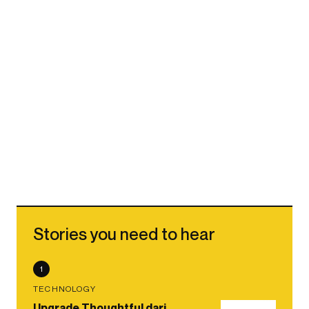
Stories you need to hear
1
TECHNOLOGY
Upgrade Thoughtful dari