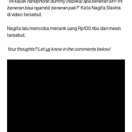
“
Ini kayak handphone dummy (replika) apa beneran sih? Ini
beneran bisa ngambil, beneran pak?
” Kata Nagita Slavina
di video tersebut.
Nagita lalu mencoba menarik uang Rp100 ribu dari mesin
tersebut.
Your thoughts? Let
us
know in the comments below!