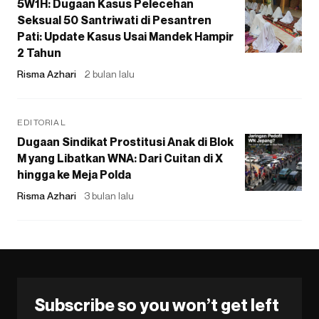
5W1H: Dugaan Kasus Pelecehan
Seksual 50 Santriwati di Pesantren
Pati: Update Kasus Usai Mandek Hampir
2 Tahun
Risma Azhari
2 bulan lalu
EDITORIAL
Dugaan Sindikat Prostitusi Anak di Blok
M yang Libatkan WNA: Dari Cuitan di X
hingga ke Meja Polda
Risma Azhari
3 bulan lalu
Subscribe so you won’t get left