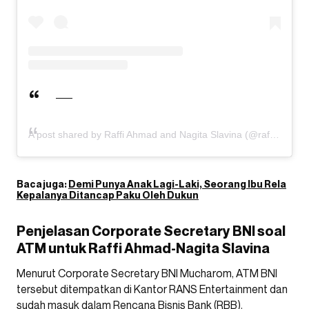
A post shared by Raffi Ahmad and Nagita Slavina (@raffinagita1717)
Baca juga:
Demi Punya Anak Lagi-Laki, Seorang Ibu Rela
Kepalanya Ditancap Paku Oleh Dukun
Penjelasan Corporate Secretary BNI soal
ATM untuk Raffi Ahmad-Nagita Slavina
Menurut Corporate Secretary BNI Mucharom, ATM BNI
tersebut ditempatkan di Kantor RANS Entertainment dan
sudah masuk dalam Rencana Bisnis Bank (RBB).