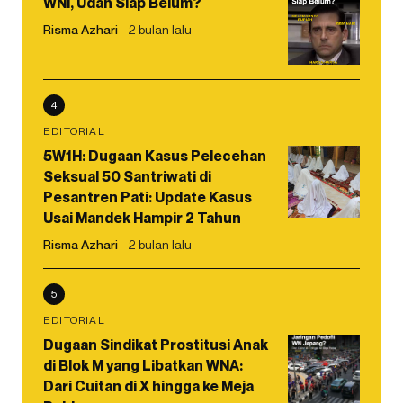
WNI, Udah Siap Belum?
Risma Azhari
2 bulan lalu
4
EDITORIAL
5W1H: Dugaan Kasus Pelecehan
Seksual 50 Santriwati di
Pesantren Pati: Update Kasus
Usai Mandek Hampir 2 Tahun
Risma Azhari
2 bulan lalu
5
EDITORIAL
Dugaan Sindikat Prostitusi Anak
di Blok M yang Libatkan WNA:
Dari Cuitan di X hingga ke Meja