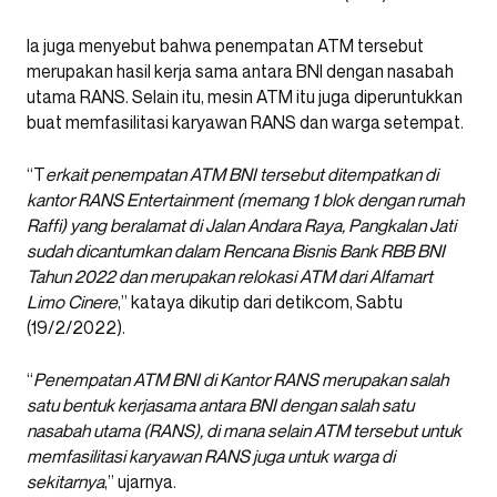
Ia juga menyebut bahwa penempatan ATM tersebut
merupakan hasil kerja sama antara BNI dengan nasabah
utama RANS. Selain itu, mesin ATM itu juga diperuntukkan
buat memfasilitasi karyawan RANS dan warga setempat.
“T
erkait penempatan ATM BNI tersebut ditempatkan di
kantor RANS Entertainment (memang 1 blok dengan rumah
Raffi) yang beralamat di Jalan Andara Raya, Pangkalan Jati
sudah dicantumkan dalam Rencana Bisnis Bank RBB BNI
Tahun 2022 dan merupakan relokasi ATM dari Alfamart
Limo Cinere
,” kataya dikutip dari detikcom, Sabtu
(19/2/2022).
“
Penempatan ATM BNI di Kantor RANS merupakan salah
satu bentuk kerjasama antara BNI dengan salah satu
nasabah utama (RANS), di mana selain ATM tersebut untuk
memfasilitasi karyawan RANS juga untuk warga di
sekitarnya
,” ujarnya.