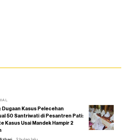
RIAL
: Dugaan Kasus Pelecehan
al 50 Santriwati di Pesantren Pati:
e Kasus Usai Mandek Hampir 2
n
Azhari
2 bulan lalu