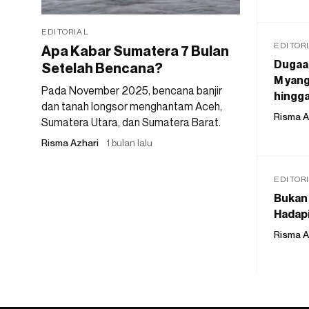
EDITORIAL
EDITOR
Apa Kabar Sumatera 7 Bulan
Dugaan
Setelah Bencana?
M yang
Pada November 2025, bencana banjir
hingga
dan tanah longsor menghantam Aceh,
Risma A
Sumatera Utara, dan Sumatera Barat.
Risma Azhari
1 bulan lalu
EDITOR
Bukan 
Hadapi
Risma A