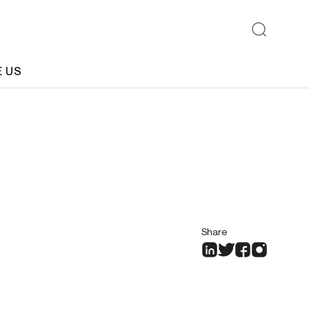
E US
Share