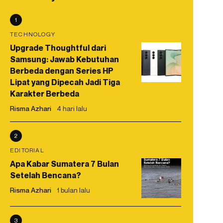
1
TECHNOLOGY
Upgrade Thoughtful dari
Samsung: Jawab Kebutuhan
Berbeda dengan Series HP
Lipat yang Dipecah Jadi Tiga
Karakter Berbeda
Risma Azhari
4 hari lalu
2
EDITORIAL
Apa Kabar Sumatera 7 Bulan
Setelah Bencana?
Risma Azhari
1 bulan lalu
3