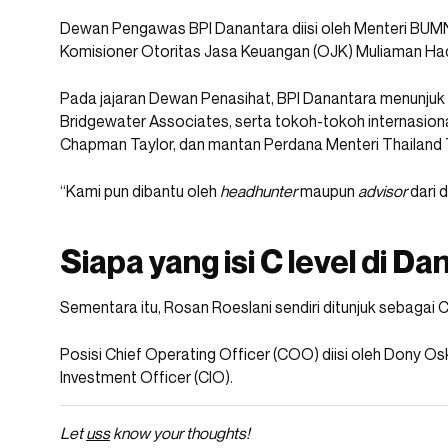
Dewan Pengawas BPI Danantara diisi oleh Menteri BUMN
Komisioner Otoritas Jasa Keuangan (OJK) Muliaman Hada
Pada jajaran Dewan Penasihat, BPI Danantara menunjuk 
Bridgewater Associates, serta tokoh-tokoh internasional
Chapman Taylor, dan mantan Perdana Menteri Thailand 
“Kami pun dibantu oleh
headhunter
maupun
advisor
dari d
Siapa yang isi C level di D
Sementara itu, Rosan Roeslani sendiri ditunjuk sebagai 
Posisi Chief Operating Officer (COO) diisi oleh Dony Osk
Investment Officer (CIO).
Let
uss
know your thoughts!