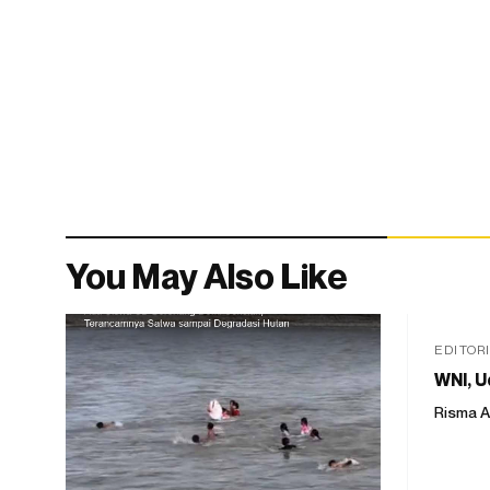
You May Also Like
EDITOR
WNI, U
Risma A