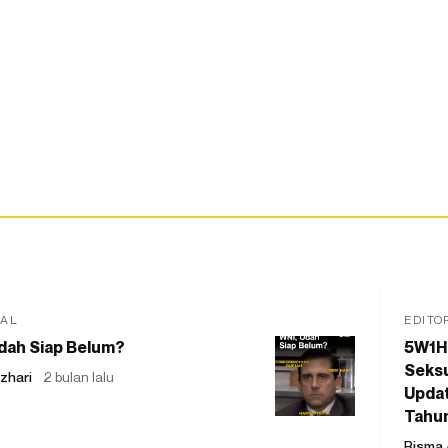
IAL
EDITO
dah Siap Belum?
5W1H
Seksu
zhari
2 bulan lalu
Updat
Tahu
Risma 