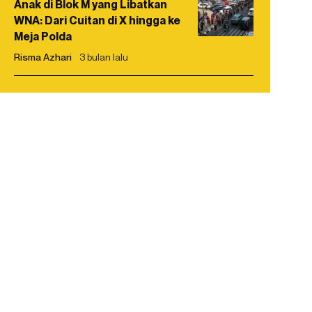
Anak di Blok M yang Libatkan
WNA: Dari Cuitan di X hingga ke
Meja Polda
Risma Azhari
3 bulan lalu