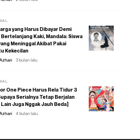
RIAL
arga yang Harus Dibayar Demi
 Bertelanjang Kaki, Mandala: Siswa
ang Meninggal Akibat Pakai
u Kekecilan
Azhari
3 bulan lalu
RIAL
or One Piece Harus Rela Tidur 3
upaya Serialnya Tetap Berjalan
 Lain Juga Nggak Jauh Beda]
Azhari
4 bulan lalu