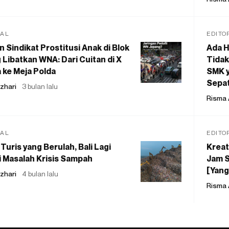
IAL
EDITO
 Sindikat Prostitusi Anak di Blok
Ada H
 Libatkan WNA: Dari Cuitan di X
Tidak
 ke Meja Polda
SMK y
Sepat
zhari
3 bulan lalu
Risma 
IAL
EDITO
Turis yang Berulah, Bali Lagi
Kreat
 Masalah Krisis Sampah
Jam S
[Yang
zhari
4 bulan lalu
Risma 