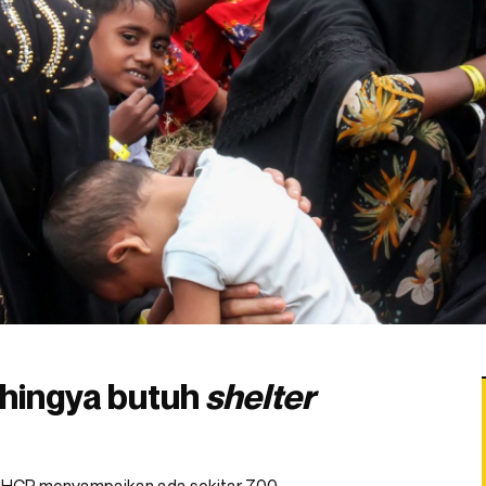
hingya butuh
shelter