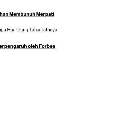
uduhan Membunuh Merpati
a Hari Ulang Tahun Istrinya
Berpengaruh oleh Forbes