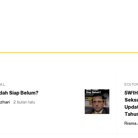
IAL
EDITO
dah Siap Belum?
5W1H
Seksu
zhari
2 bulan lalu
Updat
Tahu
Risma 