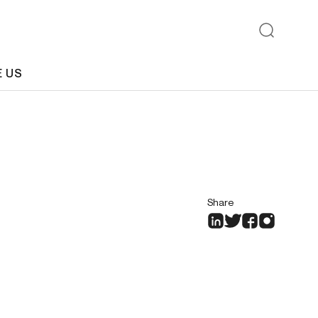
E US
Share