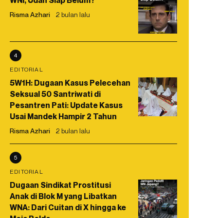
WNI, Udah Siap Belum?
Risma Azhari
2 bulan lalu
4
EDITORIAL
5W1H: Dugaan Kasus Pelecehan
Seksual 50 Santriwati di
Pesantren Pati: Update Kasus
Usai Mandek Hampir 2 Tahun
Risma Azhari
2 bulan lalu
5
EDITORIAL
Dugaan Sindikat Prostitusi
Anak di Blok M yang Libatkan
WNA: Dari Cuitan di X hingga ke