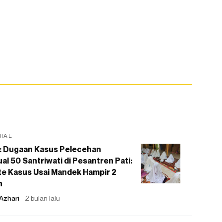
RIAL
: Dugaan Kasus Pelecehan
al 50 Santriwati di Pesantren Pati:
e Kasus Usai Mandek Hampir 2
n
Azhari
2 bulan lalu