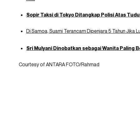
Sopir Taksi di Tokyo Ditangkap Polisi Atas T
Di Samoa, Suami Terancam Dipenjara 5 Tahun Jika Lup
Sri Mulyani Dinobatkan sebagai Wanita Paling 
Courtesy of ANTARA FOTO/Rahmad