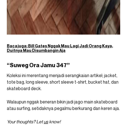
Baca juga:
Bill Gates Nggak Mau Lagi Jadi Orang Kaya,
Duitnya Mau Disumbangin Aja
“Suweg Ora Jamu 347”
Koleksi ini merentang menjadi serangkaian artikel; jacket,
tote bag, long sleeve, short sleeve t-shirt, bucket hat, dan
skateboard deck.
Walaupun nggak beneran bikin jadi jago main skateboard
atau surfing, setidaknya pegalmu berkurang dan keren aja.
Your thoughts? Let
us
know!