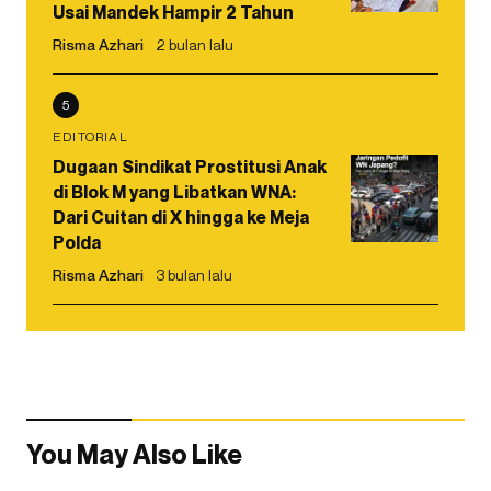
Usai Mandek Hampir 2 Tahun
Risma Azhari
2 bulan lalu
5
EDITORIAL
Dugaan Sindikat Prostitusi Anak
di Blok M yang Libatkan WNA:
Dari Cuitan di X hingga ke Meja
Polda
Risma Azhari
3 bulan lalu
You May Also Like