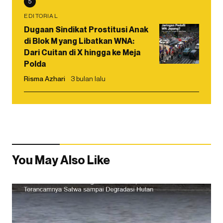
5
EDITORIAL
Dugaan Sindikat Prostitusi Anak
di Blok M yang Libatkan WNA:
Dari Cuitan di X hingga ke Meja
Polda
Risma Azhari
3 bulan lalu
You May Also Like