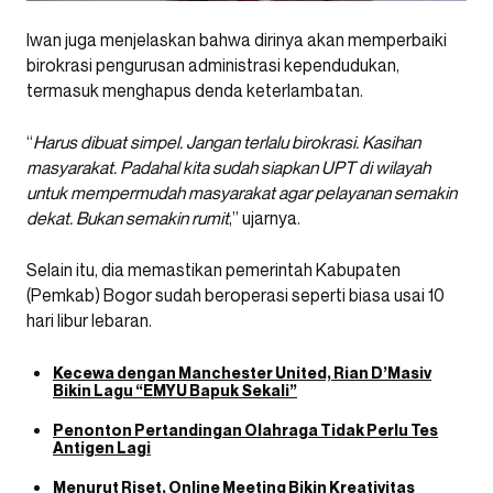
Iwan juga menjelaskan bahwa dirinya akan memperbaiki
birokrasi pengurusan administrasi kependudukan,
termasuk menghapus denda keterlambatan.
“
Harus dibuat simpel. Jangan terlalu birokrasi. Kasihan
masyarakat. Padahal kita sudah siapkan UPT di wilayah
untuk mempermudah masyarakat agar pelayanan semakin
dekat. Bukan semakin rumit
,” ujarnya.
Selain itu, dia memastikan pemerintah Kabupaten
(Pemkab) Bogor sudah beroperasi seperti biasa usai 10
hari libur lebaran.
Kecewa dengan Manchester United, Rian D’Masiv
Bikin Lagu “EMYU Bapuk Sekali”
Penonton Pertandingan Olahraga Tidak Perlu Tes
Antigen Lagi
Menurut Riset, Online Meeting Bikin Kreativitas