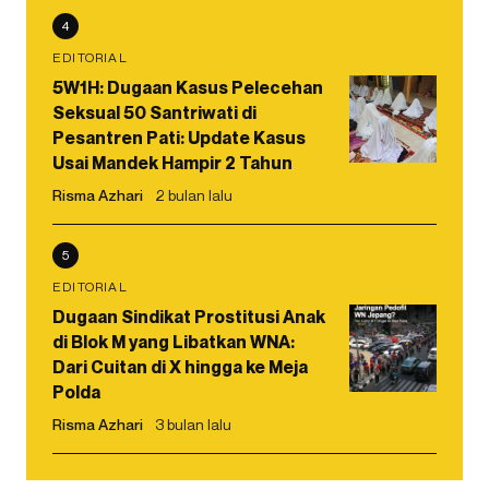
4
EDITORIAL
5W1H: Dugaan Kasus Pelecehan
Seksual 50 Santriwati di
Pesantren Pati: Update Kasus
Usai Mandek Hampir 2 Tahun
Risma Azhari
2 bulan lalu
5
EDITORIAL
Dugaan Sindikat Prostitusi Anak
di Blok M yang Libatkan WNA:
Dari Cuitan di X hingga ke Meja
Polda
Risma Azhari
3 bulan lalu