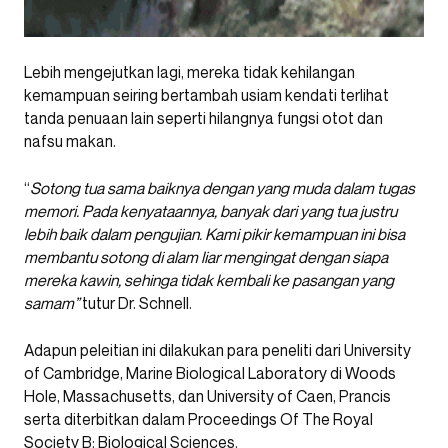
Lebih mengejutkan lagi, mereka tidak kehilangan
kemampuan seiring bertambah usiam kendati terlihat
tanda penuaan lain seperti hilangnya fungsi otot dan
nafsu makan.
“
Sotong tua sama baiknya dengan yang muda dalam tugas
memori. Pada kenyataannya, banyak dari yang tua justru
lebih baik dalam pengujian. Kami pikir kemampuan ini bisa
membantu sotong di alam liar mengingat dengan siapa
mereka kawin, sehinga tidak kembali ke pasangan yang
samam”
tutur Dr. Schnell.
Adapun peleitian ini dilakukan para peneliti dari University
of Cambridge, Marine Biological Laboratory di Woods
Hole, Massachusetts, dan University of Caen, Prancis
serta diterbitkan dalam Proceedings Of The Royal
Society B: Biological Sciences.