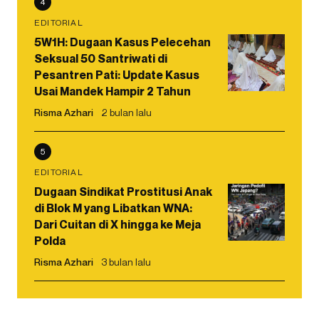
4
EDITORIAL
5W1H: Dugaan Kasus Pelecehan
Seksual 50 Santriwati di
Pesantren Pati: Update Kasus
Usai Mandek Hampir 2 Tahun
Risma Azhari
2 bulan lalu
5
EDITORIAL
Dugaan Sindikat Prostitusi Anak
di Blok M yang Libatkan WNA:
Dari Cuitan di X hingga ke Meja
Polda
Risma Azhari
3 bulan lalu