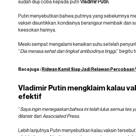
sudah diuji coba kepada putri
Vladimir Putin
.
Putin menyebutkan bahwa putrinya yang sebelumnya memil
vaksin disuntikkan, kondisinya berangsur membaik dan su
keesokan harinya.
Meski sempat mengalami kenaikan suhu setelah penyunti
“
Dia merasa sehat dan tingkat antibodinya tinggi,
” begitu 
Baca juga :
Ridwan Kamil Siap Jadi Relawan Percobaan 
Vladimir Putin mengklaim kalau va
efektif
“
Saya ingin menegaskan bahwa ini telah lulus semua tes y
dilansir dari
Associated Press.
Lebih lanjutnya Putin menyebutkan kalau vaksin terseb