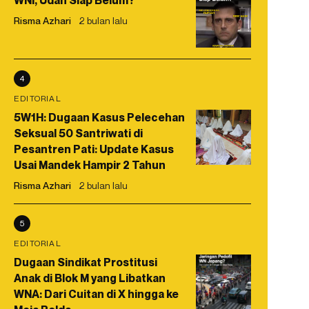
WNI, Udah Siap Belum?
Risma Azhari
2 bulan lalu
4
EDITORIAL
5W1H: Dugaan Kasus Pelecehan
Seksual 50 Santriwati di
Pesantren Pati: Update Kasus
Usai Mandek Hampir 2 Tahun
Risma Azhari
2 bulan lalu
5
EDITORIAL
Dugaan Sindikat Prostitusi
Anak di Blok M yang Libatkan
WNA: Dari Cuitan di X hingga ke