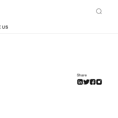
E US
Share