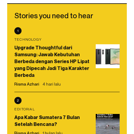
Stories you need to hear
1
TECHNOLOGY
Upgrade Thoughtful dari
Samsung: Jawab Kebutuhan
Berbeda dengan Series HP Lipat
yang Dipecah Jadi Tiga Karakter
Berbeda
Risma Azhari
4 hari lalu
2
EDITORIAL
Apa Kabar Sumatera 7 Bulan
Setelah Bencana?
Risma Azhari
1 bulan lalu