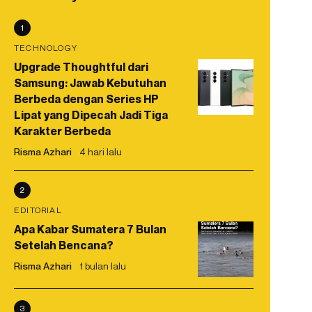
1
TECHNOLOGY
Upgrade Thoughtful dari
Samsung: Jawab Kebutuhan
Berbeda dengan Series HP
Lipat yang Dipecah Jadi Tiga
Karakter Berbeda
Risma Azhari
4 hari lalu
2
EDITORIAL
Apa Kabar Sumatera 7 Bulan
Setelah Bencana?
Risma Azhari
1 bulan lalu
3