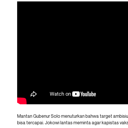
Mantan Gubenur Solo menuturkan bahwa target ambisius 
bisa tercapai. Jokowi lantas meminta agar kapistas vaks