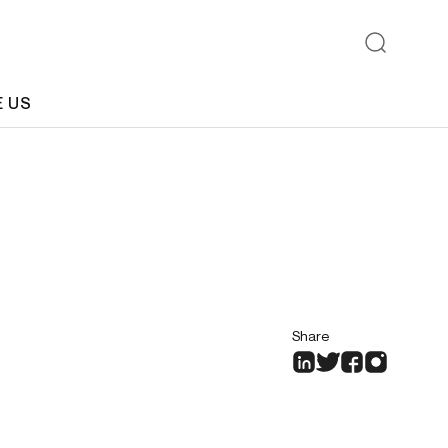
E US
Share