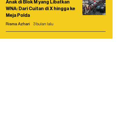
Anak di Blok M yang Libatkan
WNA: Dari Cuitan di X hingga ke
Meja Polda
Risma Azhari
3 bulan lalu