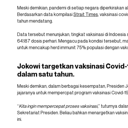
Meski demikian, pandemi di setiap negara diperkirakan
Berdasarkan data kompilasi
Strait Times
, vaksinasi cov
tahun mendatang.
Data tersebut menunjukan, tingkat vaksinasi di Indoesia 
64.187 dosis perhari. Mengacu pada kondisi tersebut, ma
untuk mencakup herd immunit 75% populasi dengan vaks
Jokowi targetkan vaksinasi Covid-
dalam satu tahun.
Meski demikan, dalam berbagai kesempatan, Presiden J
jajaranya untuk mempercpat program vaksinasi Covid-19
“
Kita ingin mempercepat proses vaksinasi,
” tuturnya dal
Sekretariat Presiden. Beliau bahkan menargetkan vaksina
ini.