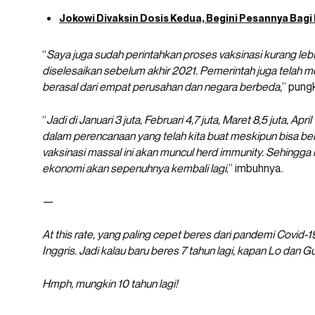
Jokowi Divaksin Dosis Kedua, Begini Pesannya Bagi
“
Saya juga sudah perintahkan proses vaksinasi kurang lebi
diselesaikan sebelum akhir 2021. Pemerintah juga telah m
berasal dari empat perusahan dan negara berbeda,
” pung
“
Jadi di Januari 3 juta, Februari 4,7 juta, Maret 8,5 juta, April 
dalam perencanaan yang telah kita buat meskipun bisa ber
vaksinasi massal ini akan muncul herd immunity. Sehingga
ekonomi akan sepenuhnya kembali lagi
,” imbuhnya.
—
At this rate, yang paling cepet beres dari pandemi Covid-19
Inggris. Jadi kalau baru beres 7 tahun lagi, kapan Lo dan Gu
Hmph, mungkin 10 tahun lagi!