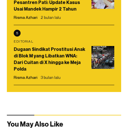
Pesantren Pati: Update Kasus
Usai Mandek Hampir 2 Tahun
Risma Azhari
2 bulan lalu
5
EDITORIAL
Dugaan Sindikat Prostitusi Anak
di Blok M yang Libatkan WNA:
Dari Cuitan di X hingga ke Meja
Polda
Risma Azhari
3 bulan lalu
You May Also Like