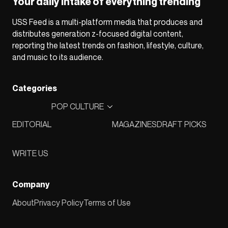
Your daily intake of everything trending
USS Feed is a multi-platform media that produces and
distributes generation z-focused digital content,
reporting the latest trends on fashion, lifestyle, culture,
and music to its audience.
Categories
POP CULTURE
EDITORIAL
MAGAZINES
DRAFT PICKS
WRITE US
Company
About
Privacy Policy
Terms of Use