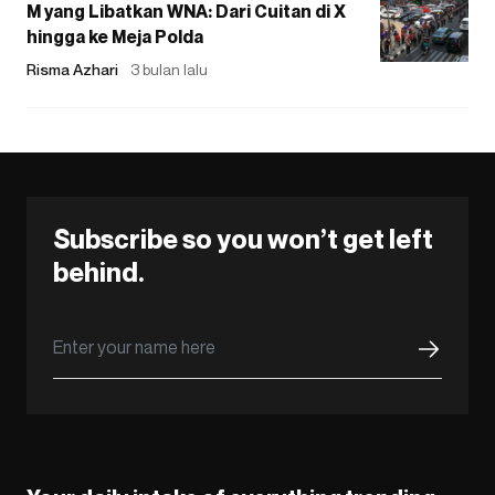
M yang Libatkan WNA: Dari Cuitan di X
hingga ke Meja Polda
Risma Azhari
3 bulan lalu
Subscribe so you won’t get left
behind.