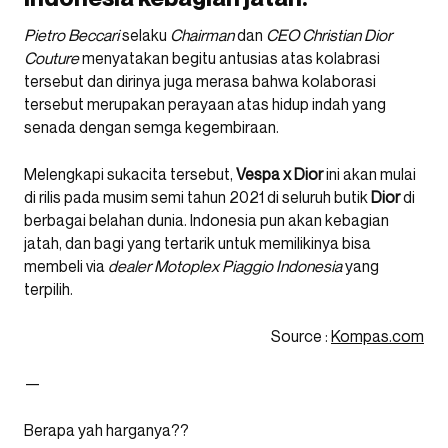
Pietro Beccari
selaku
Chairman
dan
CEO Christian Dior
Couture
menyatakan begitu antusias atas kolabrasi
tersebut dan dirinya juga merasa bahwa kolaborasi
tersebut merupakan perayaan atas hidup indah yang
senada dengan semga kegembiraan.
Melengkapi sukacita tersebut,
Vespa x Dior
ini akan mulai
di rilis pada musim semi tahun 2021 di seluruh butik
Dior
di
berbagai belahan dunia. Indonesia pun akan kebagian
jatah, dan bagi yang tertarik untuk memilikinya bisa
membeli via
dealer
Motoplex Piaggio Indonesia
yang
terpilih.
Source :
Kompas.com
—
Berapa yah harganya??