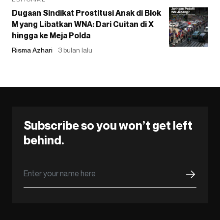
Dugaan Sindikat Prostitusi Anak di Blok
M yang Libatkan WNA: Dari Cuitan di X
hingga ke Meja Polda
Risma Azhari
3 bulan lalu
Subscribe so you won’t get left
behind.