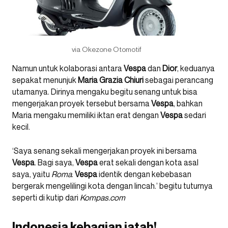
via Okezone Otomotif
Namun untuk kolaborasi antara
Vespa
dan
Dior
, keduanya
sepakat menunjuk
Maria
Grazia
Chiuri
sebagai perancang
utamanya. Dirinya mengaku begitu senang untuk bisa
mengerjakan proyek tersebut bersama
Vespa
, bahkan
Maria mengaku memiliki iktan erat dengan
Vespa
sedari
kecil.
‘Saya senang sekali mengerjakan proyek ini bersama
Vespa
. Bagi saya,
Vespa
erat sekali dengan kota asal
saya, yaitu
Roma
.
Vespa
identik dengan kebebasan
bergerak mengelilingi kota dengan lincah.’ begitu tuturnya
seperti di kutip dari
Kompas.com
Indonesia kebagian jatah!