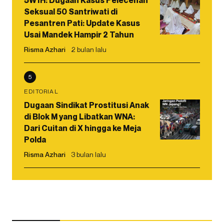
5W1H: Dugaan Kasus Pelecehan
Seksual 50 Santriwati di
Pesantren Pati: Update Kasus
Usai Mandek Hampir 2 Tahun
Risma Azhari
2 bulan lalu
5
EDITORIAL
Dugaan Sindikat Prostitusi Anak
di Blok M yang Libatkan WNA:
Dari Cuitan di X hingga ke Meja
Polda
Risma Azhari
3 bulan lalu