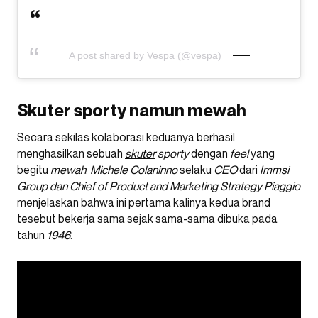
A post shared by Vespa (@vespa)
Skuter sporty namun mewah
Secara sekilas kolaborasi keduanya berhasil
menghasilkan sebuah
skuter
sporty
dengan
feel
yang
begitu
mewah
.
Michele Colaninno
selaku
CEO
dari
Immsi
Group dan Chief of Product and Marketing Strategy Piaggio
menjelaskan bahwa ini pertama kalinya kedua brand
tesebut bekerja sama sejak sama-sama dibuka pada
tahun
1946
.