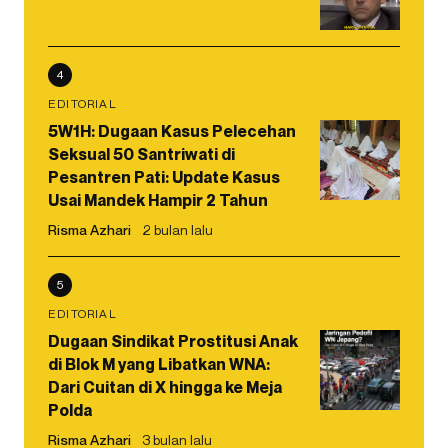
4
EDITORIAL
5W1H: Dugaan Kasus Pelecehan
Seksual 50 Santriwati di
Pesantren Pati: Update Kasus
Usai Mandek Hampir 2 Tahun
Risma Azhari
2 bulan lalu
5
EDITORIAL
Dugaan Sindikat Prostitusi Anak
di Blok M yang Libatkan WNA:
Dari Cuitan di X hingga ke Meja
Polda
Risma Azhari
3 bulan lalu