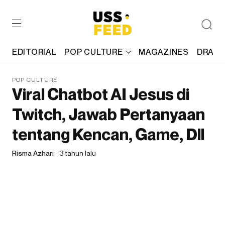
EDITORIAL
POP CULTURE
MAGAZINES
DRAFT
POP CULTURE
Viral Chatbot AI Jesus di
Twitch, Jawab Pertanyaan
tentang Kencan, Game, Dll
Risma Azhari
3 tahun lalu