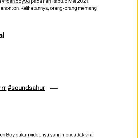
a
@den.boy98
pada hari Rabu, 5 Mei 2021.
 penonton. Kelihatannya, orang-orang memang
al
rrr
#soundsahur
 Den Boy dalam videonya yang mendadak viral