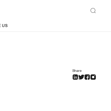
E US
Share