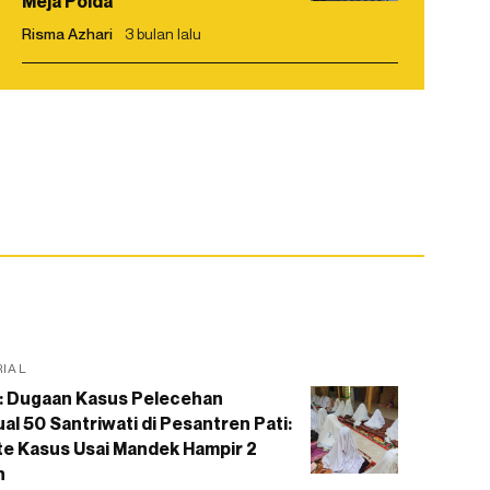
Meja Polda
Risma Azhari
3 bulan lalu
RIAL
: Dugaan Kasus Pelecehan
al 50 Santriwati di Pesantren Pati:
e Kasus Usai Mandek Hampir 2
n