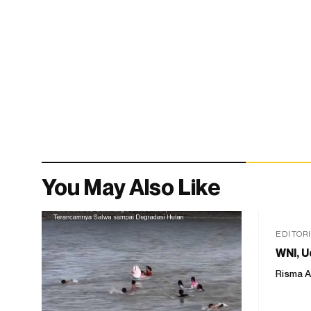
You May Also Like
EDITOR
WNI, U
Risma A