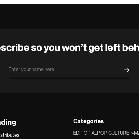
scribe so you won’t get left beh
nding
Categories
EDITORIAL
POP CULTURE
M
stributes