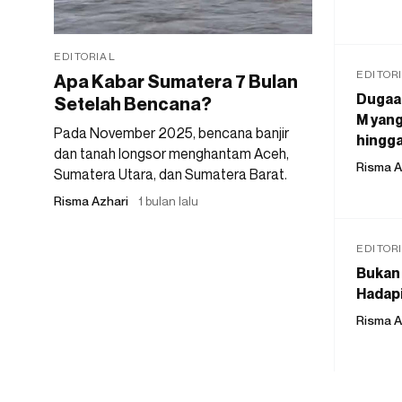
EDITORIAL
EDITOR
Apa Kabar Sumatera 7 Bulan
Dugaan
Setelah Bencana?
M yang
Pada November 2025, bencana banjir
hingga
dan tanah longsor menghantam Aceh,
Risma A
Sumatera Utara, dan Sumatera Barat.
Risma Azhari
1 bulan lalu
EDITOR
Bukan 
Hadapi
Risma A