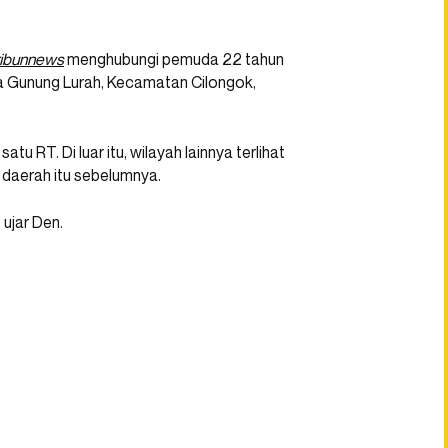
ribunnews
menghubungi pemuda 22 tahun
sa Gunung Lurah, Kecamatan Cilongok,
tu RT. Di luar itu, wilayah lainnya terlihat
di daerah itu sebelumnya.
” ujar Den.