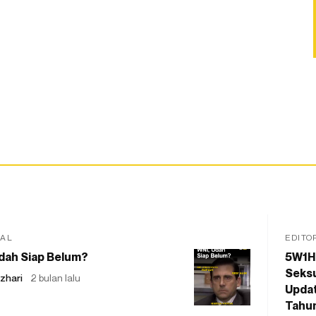
IAL
EDITO
dah Siap Belum?
5W1H
Seksu
zhari
2 bulan lalu
Updat
Tahu