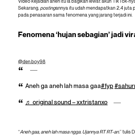
Video kejadian aneh itu ia bagikan lewat akun TikTok-ny
Sekarang,
posting
annya itu udah mendapatkan 2,4 juta
pada penasaran sama fenomena yang jarang terjadi ini.
Fenomena ‘hujan sebagian’ jadi vir
@den.boy98
Aneh ga aneh lah masa gaa
#fyp
#sahur
♬ original sound – xxtristanxo
“
Aneh gaa, aneh lah masa ngga. Ujannya RT RT-an.
” tulis