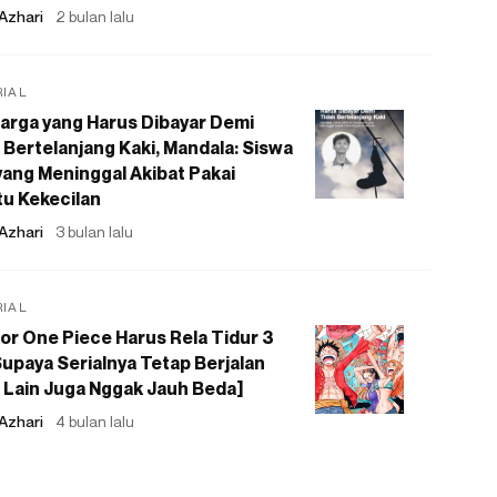
Azhari
2 bulan lalu
RIAL
arga yang Harus Dibayar Demi
 Bertelanjang Kaki, Mandala: Siswa
ang Meninggal Akibat Pakai
u Kekecilan
Azhari
3 bulan lalu
RIAL
or One Piece Harus Rela Tidur 3
upaya Serialnya Tetap Berjalan
 Lain Juga Nggak Jauh Beda]
Azhari
4 bulan lalu