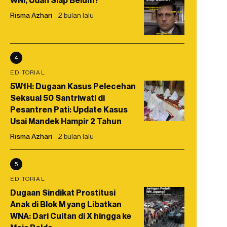
WNI, Udah Siap Belum?
Risma Azhari
2 bulan lalu
4
EDITORIAL
5W1H: Dugaan Kasus Pelecehan
Seksual 50 Santriwati di
Pesantren Pati: Update Kasus
Usai Mandek Hampir 2 Tahun
Risma Azhari
2 bulan lalu
5
EDITORIAL
Dugaan Sindikat Prostitusi
Anak di Blok M yang Libatkan
WNA: Dari Cuitan di X hingga ke