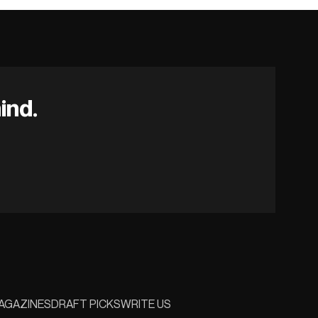
ind.
AGAZINES
DRAFT PICKS
WRITE US