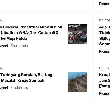
Risma 
IAL
EDITO
 Sindikat Prostitusi Anak di Blok
Ada H
 Libatkan WNA: Dari Cuitan di X
Tidak
 ke Meja Polda
SMK y
Sepat
zhari
3 bulan lalu
Risma 
IAL
EDITO
Turis yang Berulah, Bali Lagi
Kreat
 Masalah Krisis Sampah
Jam S
[Yang
zhari
4 bulan lalu
Risma 