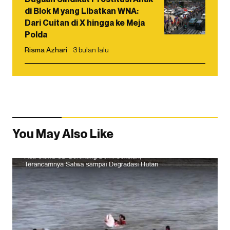
di Blok M yang Libatkan WNA:
Dari Cuitan di X hingga ke Meja
Polda
Risma Azhari
3 bulan lalu
You May Also Like