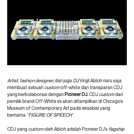
Artist, fashion designer,
dan juga
DJ
Virgil Abloh naru saja
membuat sebuah
custom
off-white dan transparan CDJ
yang berkolaborasi dengan
Pioneer DJ.
CDJ
custom
dari
pemilik brand Off-White ini akan ditampilkan di Chicago’s
Museum of Contemporary Art pada eksebisi yang
bernama “
FIGURE OF SPEECH
“.
CDJ yang
custom
oleh Abloh adalah Pioneer DJ’s
flagship