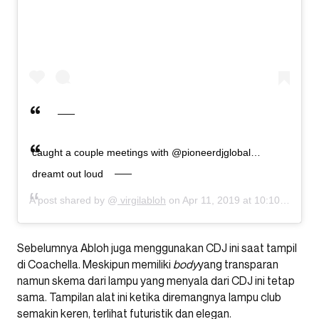
caught a couple meetings with @pioneerdjglobal…
dreamt out loud
A post shared by @
virgilabloh
on
Apr 11, 2019 at 10:10am PDT
Sebelumnya Abloh juga menggunakan CDJ ini saat tampil
di Coachella. Meskipun memiliki
body
yang transparan
namun skema dari lampu yang menyala dari CDJ ini tetap
sama. Tampilan alat ini ketika diremangnya lampu club
semakin keren, terlihat futuristik dan elegan.