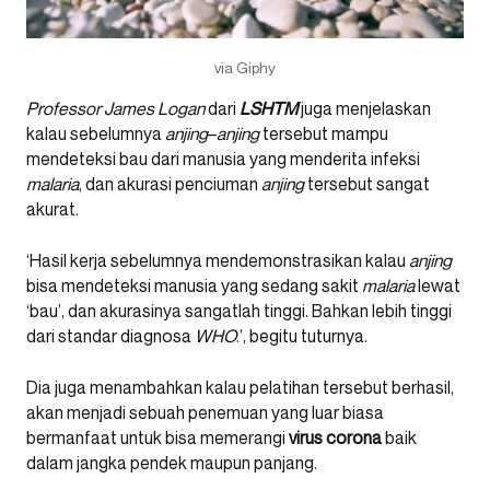
via Giphy
Professor James Logan
dari
LSHTM
juga menjelaskan
kalau sebelumnya
anjing
–
anjing
tersebut mampu
mendeteksi bau dari manusia yang menderita infeksi
malaria
, dan akurasi penciuman
anjing
tersebut sangat
akurat.
‘Hasil kerja sebelumnya mendemonstrasikan kalau
anjing
bisa mendeteksi manusia yang sedang sakit
malaria
lewat
‘bau’, dan akurasinya sangatlah tinggi. Bahkan lebih tinggi
dari standar diagnosa
WHO
.’, begitu tuturnya.
Dia juga menambahkan kalau pelatihan tersebut berhasil,
akan menjadi sebuah penemuan yang luar biasa
bermanfaat untuk bisa memerangi
virus corona
baik
dalam jangka pendek maupun panjang.