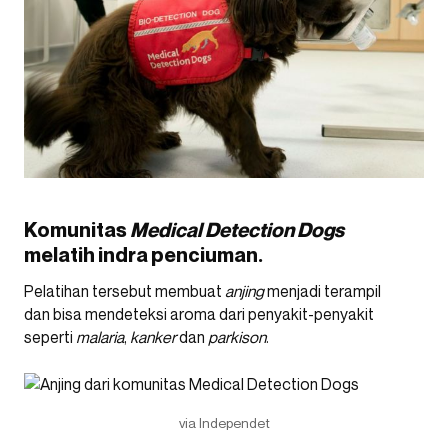
Komunitas
Medical Detection Dogs
melatih
indra penciuman.
Pelatihan tersebut membuat
anjing
menjadi terampil
dan bisa mendeteksi aroma dari penyakit-penyakit
seperti
malaria
,
kanker
dan
parkison
.
via Independet