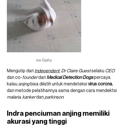
via Giphy
Mengutip dari
Independent
,
Dr Claire Guest
selaku
CEO
dan co-
founder
dari
Medical Detection Dogs
percaya
kalau
anjing
bisa dilatih untuk mendeteksi
virus corona
,
dan metode pelatihannya sama dengan cara mendektsi
malaria
,
kanker
dan
parkinson
.
Indra penciuman anjing memiliki
akurasi yang tinggi