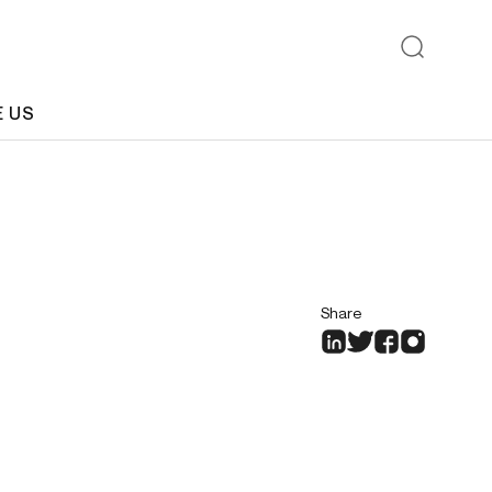
E US
Share