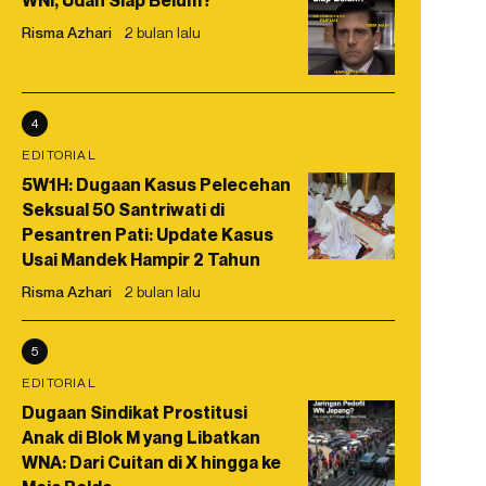
WNI, Udah Siap Belum?
Risma Azhari
2 bulan lalu
4
EDITORIAL
5W1H: Dugaan Kasus Pelecehan
Seksual 50 Santriwati di
Pesantren Pati: Update Kasus
Usai Mandek Hampir 2 Tahun
Risma Azhari
2 bulan lalu
5
EDITORIAL
Dugaan Sindikat Prostitusi
Anak di Blok M yang Libatkan
WNA: Dari Cuitan di X hingga ke