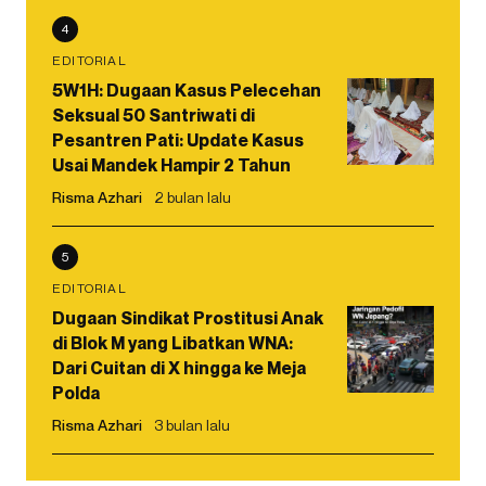
4
EDITORIAL
5W1H: Dugaan Kasus Pelecehan
Seksual 50 Santriwati di
Pesantren Pati: Update Kasus
Usai Mandek Hampir 2 Tahun
Risma Azhari
2 bulan lalu
5
EDITORIAL
Dugaan Sindikat Prostitusi Anak
di Blok M yang Libatkan WNA:
Dari Cuitan di X hingga ke Meja
Polda
Risma Azhari
3 bulan lalu