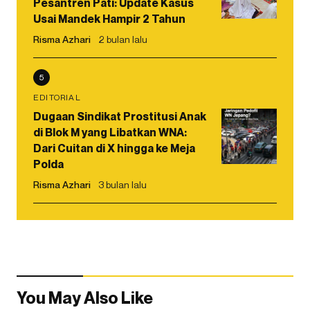
Pesantren Pati: Update Kasus
Usai Mandek Hampir 2 Tahun
Risma Azhari
2 bulan lalu
5
EDITORIAL
Dugaan Sindikat Prostitusi Anak
di Blok M yang Libatkan WNA:
Dari Cuitan di X hingga ke Meja
Polda
Risma Azhari
3 bulan lalu
You May Also Like