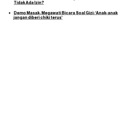
Tidak Ada Izin?
Demo Masak, Megawati Bicara Soal Gizi: ‘Anak-anak
jangan diberi chiki terus’