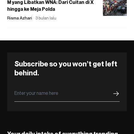
M yang Libatkan WNA: Dari Cuitan di X
hingga ke Meja Polda
Risma Azhari
3 bulan lalu
Subscribe so you won’t get left
behind.
Your daily intake of everything trending