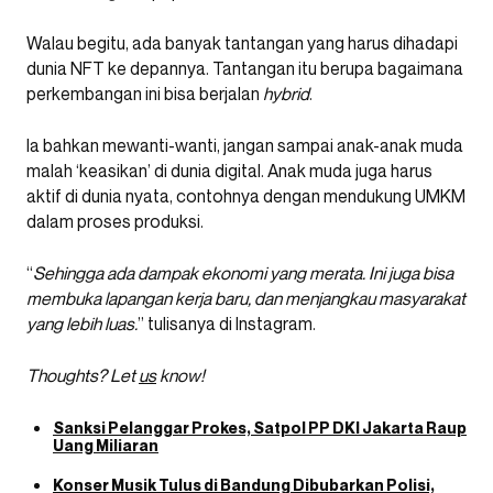
Walau begitu, ada banyak tantangan yang harus dihadapi
dunia NFT ke depannya. Tantangan itu berupa bagaimana
perkembangan ini bisa berjalan
hybrid
.
Ia bahkan mewanti-wanti, jangan sampai anak-anak muda
malah ‘keasikan’ di dunia digital. Anak muda juga harus
aktif di dunia nyata, contohnya dengan mendukung UMKM
dalam proses produksi.
“
Sehingga ada dampak ekonomi yang merata. Ini juga bisa
membuka lapangan kerja baru, dan menjangkau masyarakat
yang lebih luas.
” tulisanya di Instagram.
Thoughts? Let
us
know!
Sanksi Pelanggar Prokes, Satpol PP DKI Jakarta Raup
Uang Miliaran
Konser Musik Tulus di Bandung Dibubarkan Polisi,