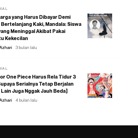
RIAL
arga yang Harus Dibayar Demi
 Bertelanjang Kaki, Mandala: Siswa
ang Meninggal Akibat Pakai
u Kekecilan
Azhari
3 bulan lalu
RIAL
or One Piece Harus Rela Tidur 3
upaya Serialnya Tetap Berjalan
 Lain Juga Nggak Jauh Beda]
Azhari
4 bulan lalu