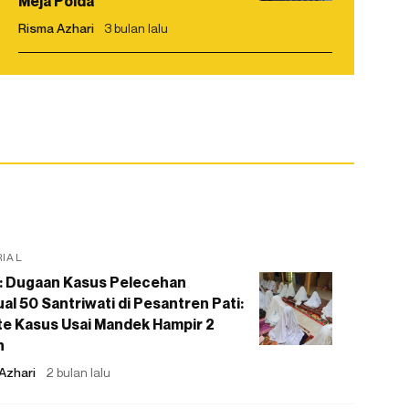
Meja Polda
Risma Azhari
3 bulan lalu
RIAL
: Dugaan Kasus Pelecehan
al 50 Santriwati di Pesantren Pati:
e Kasus Usai Mandek Hampir 2
n
Azhari
2 bulan lalu