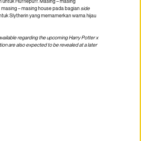
n untuk Hufflepuff. Masing – masing
g masing – masing house pada bagian
side
ntuk Slytherin yang memamerkan warna hijau
vailable regarding the upcoming Harry Potter x
tion are also expected to be revealed at a later