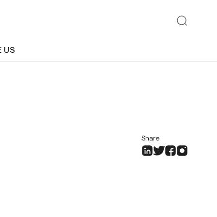
E US
Share