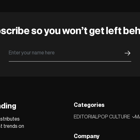
scribe so you won’t get left beh
nding
Categories
EDITORIAL
POP CULTURE
M
stributes
st trends on
Company