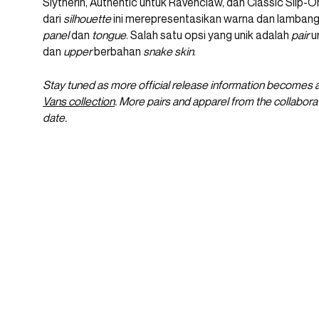
Slytherin, Authentic untuk Ravenclaw, dan Classic Slip-O
dari
silhouette
ini merepresentasikan warna dan lamban
panel
dan
tongue
. Salah satu opsi yang unik adalah
pair
u
dan
upper
berbahan
snake skin
.
Stay tuned as more official release information becomes a
Vans collection
. More pairs and apparel from the collabora
date.