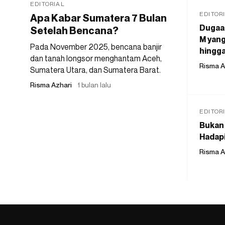
EDITORIAL
EDITOR
Apa Kabar Sumatera 7 Bulan
Dugaan
Setelah Bencana?
M yang
Pada November 2025, bencana banjir
hingga
dan tanah longsor menghantam Aceh,
Risma A
Sumatera Utara, dan Sumatera Barat.
Risma Azhari
1 bulan lalu
EDITOR
Bukan 
Hadapi
Risma A