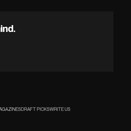
ind.
AGAZINES
DRAFT PICKS
WRITE US