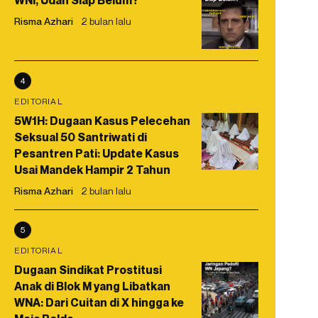
WNI, Udah Siap Belum?
Risma Azhari
2 bulan lalu
4
EDITORIAL
5W1H: Dugaan Kasus Pelecehan
Seksual 50 Santriwati di
Pesantren Pati: Update Kasus
Usai Mandek Hampir 2 Tahun
Risma Azhari
2 bulan lalu
5
EDITORIAL
Dugaan Sindikat Prostitusi
Anak di Blok M yang Libatkan
WNA: Dari Cuitan di X hingga ke