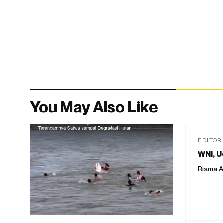
You May Also Like
EDITOR
WNI, U
Risma A