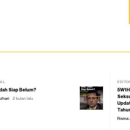
IAL
EDITO
dah Siap Belum?
5W1H
Seksu
zhari
2 bulan lalu
Updat
Tahu
Risma 