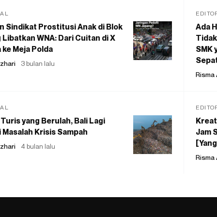
IAL
EDITO
 Sindikat Prostitusi Anak di Blok
Ada H
 Libatkan WNA: Dari Cuitan di X
Tidak
 ke Meja Polda
SMK y
Sepat
zhari
3 bulan lalu
Risma 
IAL
EDITO
Turis yang Berulah, Bali Lagi
Kreat
 Masalah Krisis Sampah
Jam S
[Yang
zhari
4 bulan lalu
Risma 