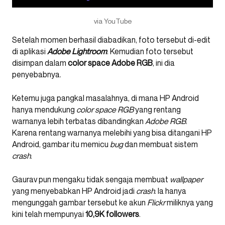
via YouTube
Setelah momen berhasil diabadikan, foto tersebut di-edit
di aplikasi
Adobe Lightroom
. Kemudian foto tersebut
disimpan dalam
color space Adobe RGB
, ini dia
penyebabnya.
Ketemu juga pangkal masalahnya, di mana HP Android
hanya mendukung
color space RGB
yang rentang
warnanya lebih terbatas dibandingkan
Adobe RGB
.
Karena rentang warnanya melebihi yang bisa ditangani HP
Android, gambar itu memicu
bug
dan membuat sistem
crash
.
Gaurav pun mengaku tidak sengaja membuat
wallpaper
yang menyebabkan HP Android jadi
crash
. Ia hanya
mengunggah gambar tersebut ke akun
Flickr
miliknya yang
kini telah mempunyai
10,9K followers
.