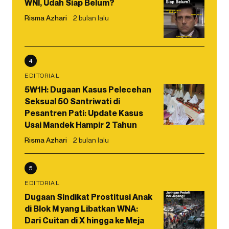
WNI, Udah Siap Belum?
Risma Azhari
2 bulan lalu
4
EDITORIAL
5W1H: Dugaan Kasus Pelecehan
Seksual 50 Santriwati di
Pesantren Pati: Update Kasus
Usai Mandek Hampir 2 Tahun
Risma Azhari
2 bulan lalu
5
EDITORIAL
Dugaan Sindikat Prostitusi Anak
di Blok M yang Libatkan WNA:
Dari Cuitan di X hingga ke Meja