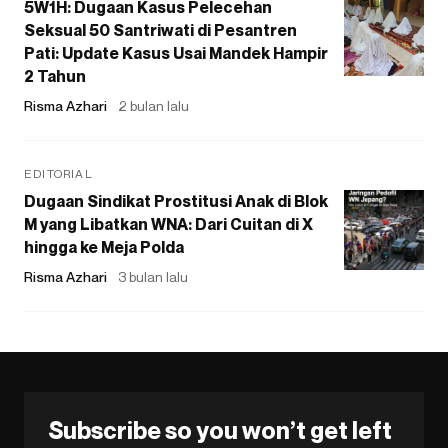
5W1H: Dugaan Kasus Pelecehan
Seksual 50 Santriwati di Pesantren
Pati: Update Kasus Usai Mandek Hampir
2 Tahun
Risma Azhari
2 bulan lalu
EDITORIAL
Dugaan Sindikat Prostitusi Anak di Blok
M yang Libatkan WNA: Dari Cuitan di X
hingga ke Meja Polda
Risma Azhari
3 bulan lalu
Subscribe so you won’t get left