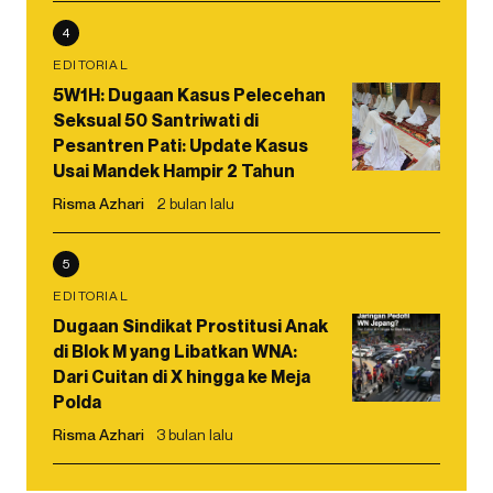
4
EDITORIAL
5W1H: Dugaan Kasus Pelecehan
Seksual 50 Santriwati di
Pesantren Pati: Update Kasus
Usai Mandek Hampir 2 Tahun
Risma Azhari
2 bulan lalu
5
EDITORIAL
Dugaan Sindikat Prostitusi Anak
di Blok M yang Libatkan WNA:
Dari Cuitan di X hingga ke Meja
Polda
Risma Azhari
3 bulan lalu