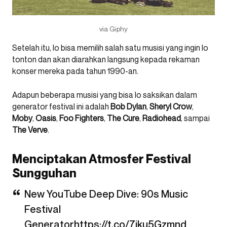
via Giphy
Setelah itu, lo bisa memilih salah satu musisi yang ingin lo
tonton dan akan diarahkan langsung kepada rekaman
konser mereka pada tahun 1990-an.
Adapun beberapa musisi yang bisa lo saksikan dalam
generator festival ini adalah
Bob Dylan
,
Sheryl Crow
,
Moby
,
Oasis
,
Foo Fighters
,
The Cure
,
Radiohead
, sampai
The Verve
.
Menciptakan Atmosfer Festival
Sungguhan
New YouTube Deep Dive: 90s Music
Festival
Generator
https://t.co/7iku5Gzmnd