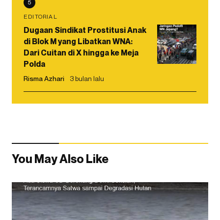
5
EDITORIAL
Dugaan Sindikat Prostitusi Anak
di Blok M yang Libatkan WNA:
Dari Cuitan di X hingga ke Meja
Polda
Risma Azhari
3 bulan lalu
You May Also Like