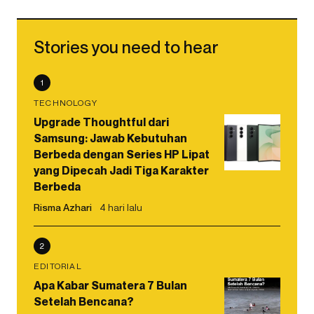
Stories you need to hear
1
TECHNOLOGY
Upgrade Thoughtful dari
Samsung: Jawab Kebutuhan
Berbeda dengan Series HP Lipat
yang Dipecah Jadi Tiga Karakter
Berbeda
Risma Azhari
4 hari lalu
2
EDITORIAL
Apa Kabar Sumatera 7 Bulan
Setelah Bencana?