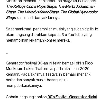
Monkeon menciptakan beberapa
stage
khusus seperti
The Kellogs Corns Pops Stage
,
The Mertz Judderman
Stage
,
The Melody Maker Stage
,
The Global Hypercolor
Stage
, dan masih banyak lainnya.
Saat menikmati penampilan musisi yang sudah dipilih, lo
akan langsung diarahkan kepada
link
YouTube yang
menampilkan rekaman konser mereka.
_
Generator festival 90-an ini telah berhasil dirilis
Rico
Monkeon
di akun Twitternya pada akhir Juni 2020
kemarin. Pada akhirnya, festival ini berhasil menarik
perhatian banyak musisi besar untuk
mempublikasikannya.
Cobain langsung nonton
90’s Festival Generator di sini
.