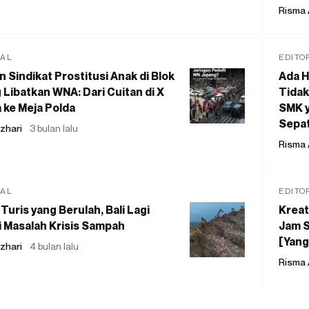
Risma 
IAL
EDITO
 Sindikat Prostitusi Anak di Blok
Ada H
 Libatkan WNA: Dari Cuitan di X
Tidak
 ke Meja Polda
SMK y
Sepat
zhari
3 bulan lalu
Risma 
IAL
EDITO
Turis yang Berulah, Bali Lagi
Kreat
 Masalah Krisis Sampah
Jam S
[Yang
zhari
4 bulan lalu
Risma 