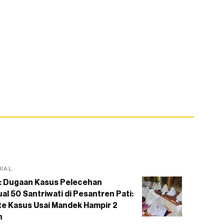
RIAL
: Dugaan Kasus Pelecehan
al 50 Santriwati di Pesantren Pati:
e Kasus Usai Mandek Hampir 2
n