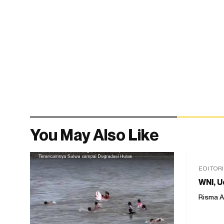
You May Also Like
EDITOR
WNI, U
Risma A