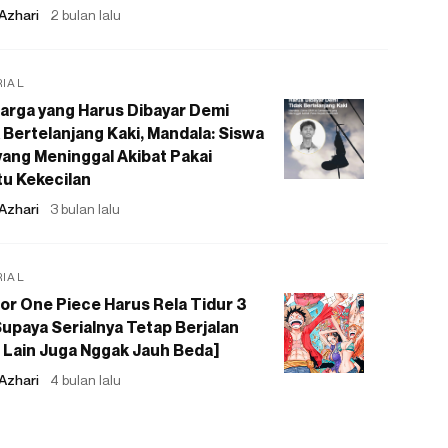
Azhari
2 bulan lalu
RIAL
arga yang Harus Dibayar Demi
 Bertelanjang Kaki, Mandala: Siswa
ang Meninggal Akibat Pakai
u Kekecilan
Azhari
3 bulan lalu
RIAL
or One Piece Harus Rela Tidur 3
upaya Serialnya Tetap Berjalan
 Lain Juga Nggak Jauh Beda]
Azhari
4 bulan lalu