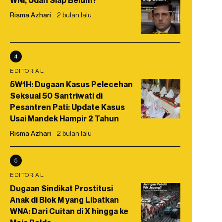
WNI, Udah Siap Belum?
Risma Azhari
2 bulan lalu
4
EDITORIAL
5W1H: Dugaan Kasus Pelecehan
Seksual 50 Santriwati di
Pesantren Pati: Update Kasus
Usai Mandek Hampir 2 Tahun
Risma Azhari
2 bulan lalu
5
EDITORIAL
Dugaan Sindikat Prostitusi
Anak di Blok M yang Libatkan
WNA: Dari Cuitan di X hingga ke