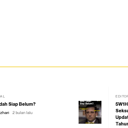
IAL
EDITO
dah Siap Belum?
5W1H
Seksu
zhari
2 bulan lalu
Updat
Tahu