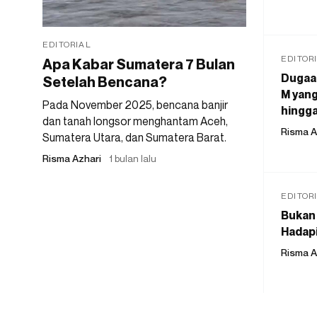
EDITORIAL
EDITOR
Apa Kabar Sumatera 7 Bulan
Dugaan
Setelah Bencana?
M yang
Pada November 2025, bencana banjir
hingga
dan tanah longsor menghantam Aceh,
Risma A
Sumatera Utara, dan Sumatera Barat.
Risma Azhari
1 bulan lalu
EDITOR
Bukan 
Hadapi
Risma A