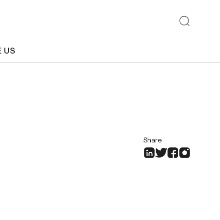
E US
Share