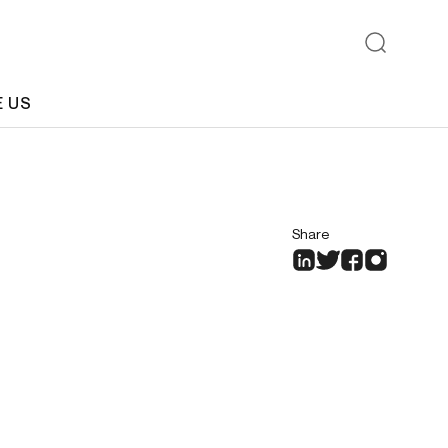
E US
Share