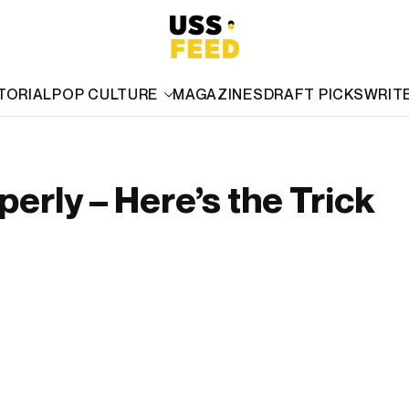
TORIAL
POP CULTURE
MAGAZINES
DRAFT PICKS
WRIT
erly – Here’s the Trick