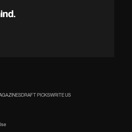
ind.
AGAZINES
DRAFT PICKS
WRITE US
Use