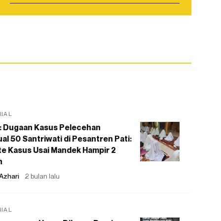
RIAL
: Dugaan Kasus Pelecehan
al 50 Santriwati di Pesantren Pati:
e Kasus Usai Mandek Hampir 2
n
Azhari
2 bulan lalu
RIAL