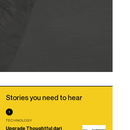
Stories you need to hear
1
TECHNOLOGY
Upgrade Thoughtful dari