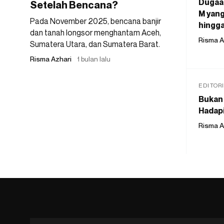
Dugaan
Setelah Bencana?
M yang
Pada November 2025, bencana banjir
hingga
dan tanah longsor menghantam Aceh,
Risma A
Sumatera Utara, dan Sumatera Barat.
Risma Azhari
1 bulan lalu
EDITOR
Bukan 
Hadapi
Risma A