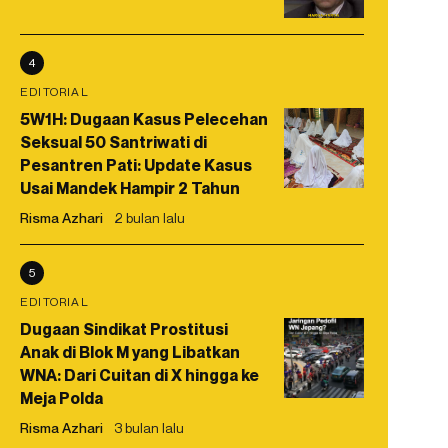
4
EDITORIAL
5W1H: Dugaan Kasus Pelecehan
Seksual 50 Santriwati di
Pesantren Pati: Update Kasus
Usai Mandek Hampir 2 Tahun
Risma Azhari
2 bulan lalu
5
EDITORIAL
Dugaan Sindikat Prostitusi
Anak di Blok M yang Libatkan
WNA: Dari Cuitan di X hingga ke
Meja Polda
Risma Azhari
3 bulan lalu