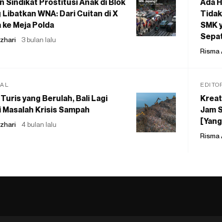
 Sindikat Prostitusi Anak di Blok
Ada H
 Libatkan WNA: Dari Cuitan di X
Tidak
 ke Meja Polda
SMK y
Sepat
zhari
3 bulan lalu
Risma 
IAL
EDITO
Turis yang Berulah, Bali Lagi
Kreat
 Masalah Krisis Sampah
Jam S
[Yang
zhari
4 bulan lalu
Risma 