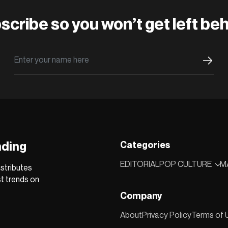
scribe so you won’t get left beh
nding
Categories
EDITORIAL
POP CULTURE
M
stributes
st trends on
Company
About
Privacy Policy
Terms of 