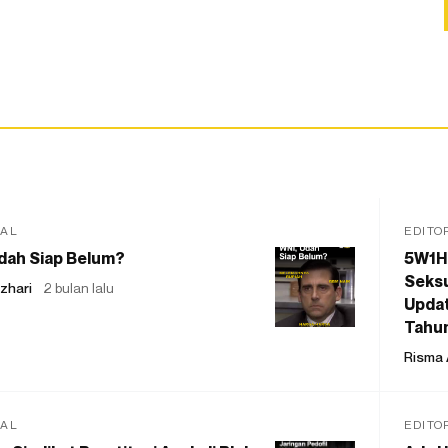
IAL
EDITO
dah Siap Belum?
5W1H
Seksu
zhari
2 bulan lalu
Updat
Tahu
Risma 
IAL
EDITO