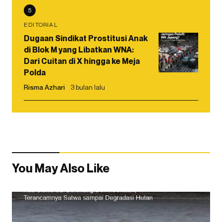
5
EDITORIAL
Dugaan Sindikat Prostitusi Anak
di Blok M yang Libatkan WNA:
Dari Cuitan di X hingga ke Meja
Polda
Risma Azhari
3 bulan lalu
You May Also Like