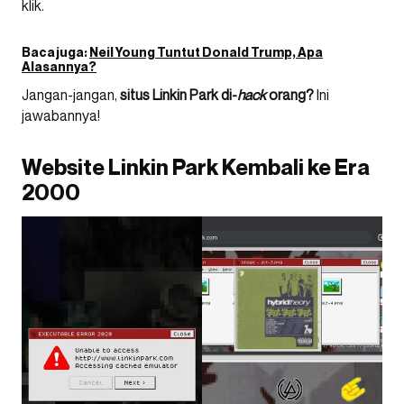
klik.
Baca juga:
Neil Young Tuntut Donald Trump, Apa
Alasannya?
Jangan-jangan,
situs Linkin Park di-
hack
orang?
Ini
jawabannya!
Website Linkin Park Kembali ke Era
2000