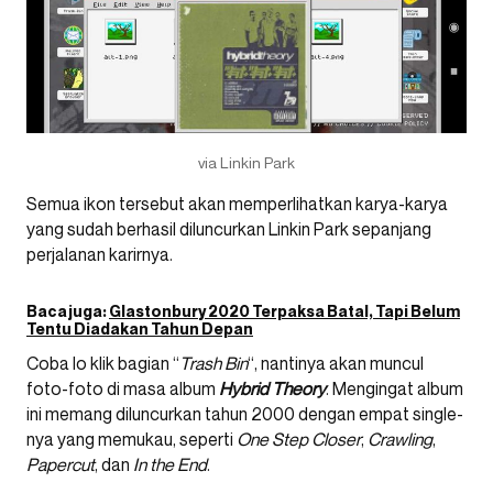
via Linkin Park
Semua ikon tersebut akan memperlihatkan karya-karya
yang sudah berhasil diluncurkan Linkin Park sepanjang
perjalanan karirnya.
Baca juga:
Glastonbury 2020 Terpaksa Batal, Tapi Belum
Tentu Diadakan Tahun Depan
Coba lo klik bagian “
Trash Bin
“, nantinya akan muncul
foto-foto di masa album
Hybrid Theory
. Mengingat album
ini memang diluncurkan tahun 2000 dengan empat single-
nya yang memukau, seperti
One Step Closer
,
Crawling
,
Papercut
, dan
In the End
.