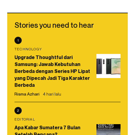
Stories you need to hear
1
TECHNOLOGY
Upgrade Thoughtful dari
Samsung: Jawab Kebutuhan
Berbeda dengan Series HP Lipat
yang Dipecah Jadi Tiga Karakter
Berbeda
Risma Azhari
4 hari lalu
2
EDITORIAL
Apa Kabar Sumatera 7 Bulan
Setelah Bencana?