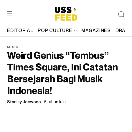
EDITORIAL
POP CULTURE
MAGAZINES
DRAFT
MUSIC
Weird Genius “Tembus”
Times Square, Ini Catatan
Bersejarah Bagi Musik
Indonesia!
Stanley Joewono
6 tahun lalu