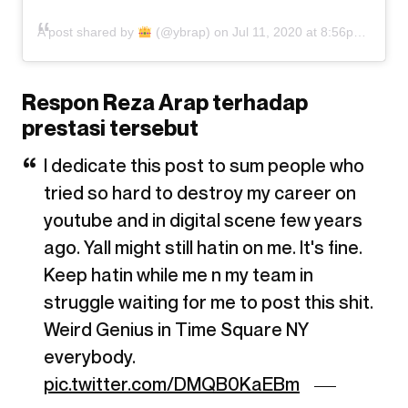
A post shared by
(@ybrap) on
Jul 11, 2020 at 8:56pm PDT
Respon Reza Arap terhadap
prestasi tersebut
I dedicate this post to sum people who
tried so hard to destroy my career on
youtube and in digital scene few years
ago. Yall might still hatin on me. It's fine.
Keep hatin while me n my team in
struggle waiting for me to post this shit.
Weird Genius in Time Square NY
everybody.
pic.twitter.com/DMQB0KaEBm