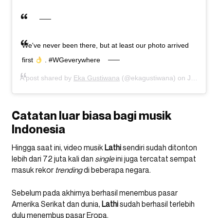
We've never been there, but at least our photo arrived
first
. #WGeverywhere
A post shared by
Eka Gustiwana
(@ekagustiwana) on
Jul 11, 2020 at 9:34pm PDT
Catatan luar biasa bagi musik
Indonesia
Hingga saat ini, video musik
Lathi
sendiri sudah ditonton
lebih dari 72 juta kali dan
single
ini juga tercatat sempat
masuk rekor
trending
di beberapa negara.
Sebelum pada akhirnya berhasil menembus pasar
Amerika Serikat dan dunia,
Lathi
sudah berhasil terlebih
dulu menembus pasar Eropa.