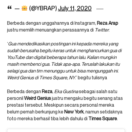
—
(@YBRAP)
July 11, 2020
Berbeda dengan unggahannya di Instagram,
Reza
Arap
justru memilih menuangkan perasaannya di
Twitter
.
‘
Gua mendedikasikan postingan ini kepada mereka yang
sudah berusaha begitu keras untuk menghancurkan gua di
YouTube dan digital beberapa tahun lalu. Kalian mungkin
masih membenci gua. Tidak apa-apa. Teruslah lakukan itu
selagi gua dan tim menunggu untuk bisa mengunggah ini.
Weird Genius di Times Square, NY
.’ begitu tulisnya
Berbeda dengan
Reza
,
Eka
Gustina
sebagai salah satu
personil
Weird
Genius
justru mengaku begitu senang atas
prestasi tersebut. Meskipun secara personal mereka
belum pernah berkunjung ke
New
York
, namun setidaknya
foto mereka berhasil tiba lebih dahulu di
Times
Square
.